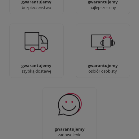
gwarantujemy
gwarantujemy
bezpieczeństwo
najlepsze ceny
Jesteśmy prawdziwi :)
90% dostaw następnego
możesz przyjść i
dnia, bez dopłat!
zobaczyć nasze sklepy
gwarantujemy
gwarantujemy
szybką dostawę
osbiór osobisty
Sprawdź nasze 100%
zadowolenia Klientów
gwarantujemy
zadowolenie