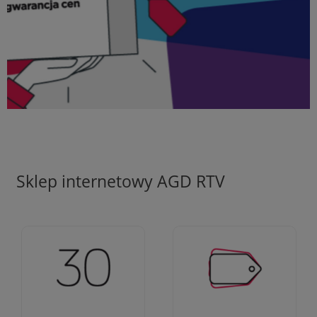
Sklep internetowy AGD RTV
Ciężko pracujemy aby
Jesteśmy firmą z 30-
zapewnić najlepsze
letnim doświadczeniem
oferty