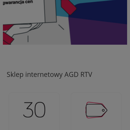
Sklep internetowy AGD RTV
Ciężko pracujemy aby
Jesteśmy firmą z 30-
zapewnić najlepsze
letnim doświadczeniem
oferty