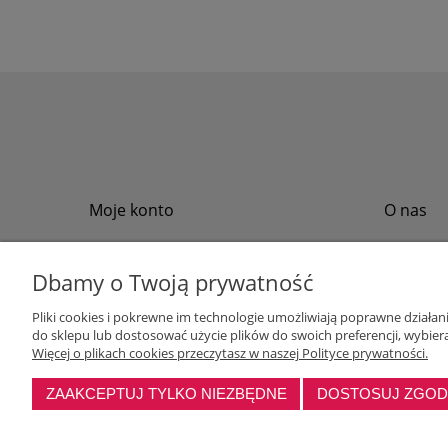
Moje konto
O nas
Twoje zamówienia
Regulamin
Przechowalnia
Formy płat
Dbamy o Twoją prywatność
Ustawienia konta
Formy dos
Pliki cookies i pokrewne im technologie umożliwiają poprawne działa
Polityka pr
do sklepu lub dostosować użycie plików do swoich preferencji, wybiera
Program loj
Więcej o plikach cookies przeczytasz w naszej Polityce prywatności.
ZAAKCEPTUJ TYLKO NIEZBĘDNE
DOSTOSUJ ZGO