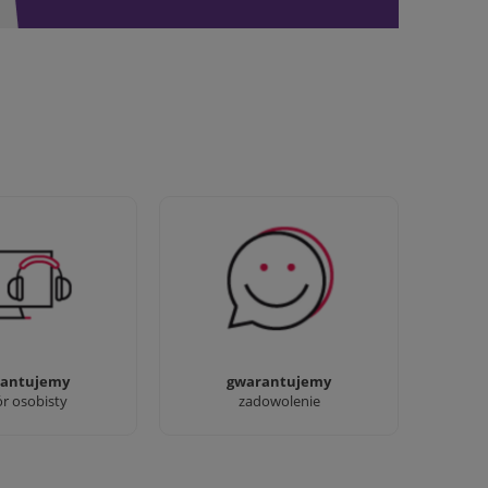
awdziwi :) możesz
Sprawdź nasze 100%
baczyć nasze sklepy
zadowolenia Klientów
antujemy
gwarantujemy
ór osobisty
zadowolenie