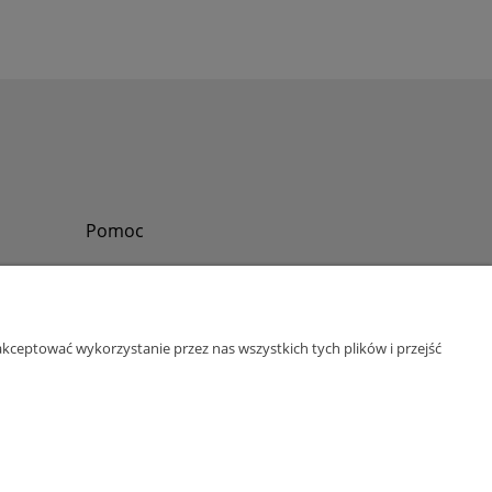
Pomoc
Zadzwoń do nas
Tel.
?
+48 730-860-006
Pon-Pt - 8:30 - 15:30
kceptować wykorzystanie przez nas wszystkich tych plików i przejść
bok@abinvest.info
ul. Lędzińska 14, 43-143 Lędziny, woj. śląskie
NIP: 6462981202