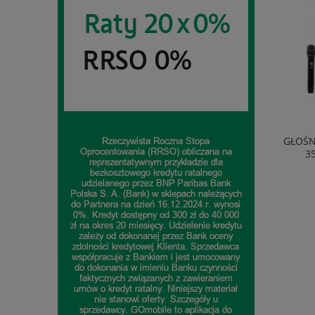
EKSPRES AUTOMATYCZNY DELONGHI
GŁOŚN
ECAM290.81.TB 1450W 1,8L 15BAR
3
1 714,99 zł
do koszyka