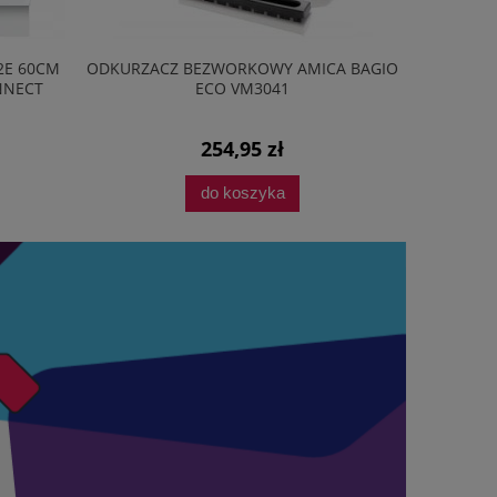
2E 60CM
ODKURZACZ BEZWORKOWY AMICA BAGIO
PRZEDŁU
NNECT
ECO VM3041
254,95 zł
do koszyka