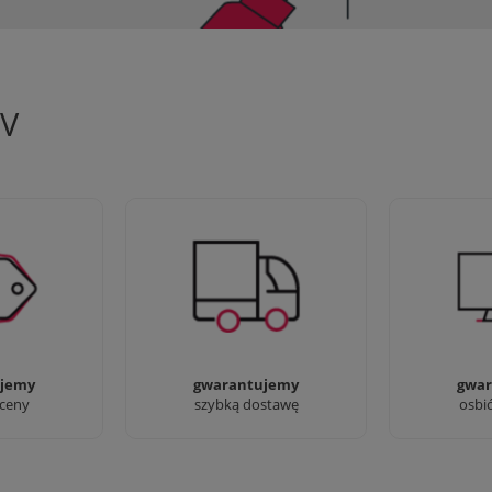
TV
 aby zapewnić
90% dostaw następnego dnia,
Jesteśmy pr
oferty
bez dopłat!
przyjść i zo
jemy
gwarantujemy
gwar
 ceny
szybką dostawę
osbi