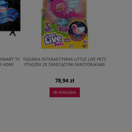
 SMART TV
FIGURKA INTERAKTYWNA LITTLE LIVE PETS
ZESTAW AG
R HDMI
PTASZEK ZE ŚWIECĄCYMI SKRZYDEŁKAMI
PŁYTA 
78,94 zł
do koszyka