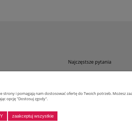
Najczęstsze pytania
Jak zamawiać za pobraniem?
ności
Kurier nie pozwala sprawdzić przesyłki
tawy
Zwroty i reklamacje
nie strony i pomagają nam dostosować ofertę do Twoich potrzeb. Możesz zaa
ywatności
jąc opcję "Dostosuj zgody".
alnościowy dla firm
DY
zaakceptuj wszystkie