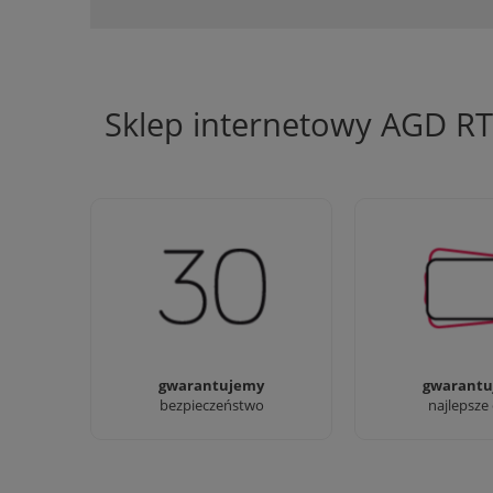
Sklep internetowy AGD R
Jesteśmy firmą z 30-letnim
Ciężko pracujemy
doświadczeniem
najlepsze 
gwarantujemy
gwarantu
bezpieczeństwo
najlepsze