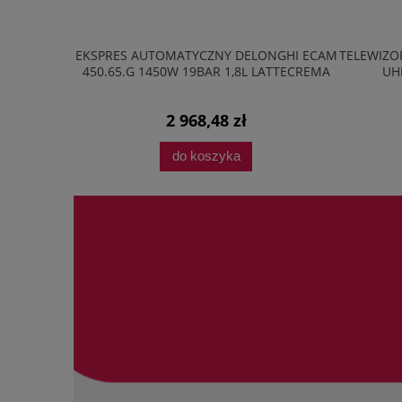
20M2B 20L
EKSPRES AUTOMATYCZNY DELONGHI ECAM
TELEWIZOR
AVE LED
450.65.G 1450W 19BAR 1,8L LATTECREMA
UH
2 968,48 zł
do koszyka