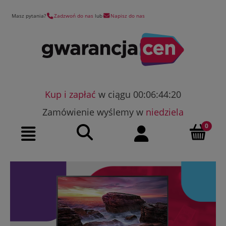
Masz pytania?
Zadzwoń do nas
lub
Napisz do nas
Kup i zapłać
w ciągu 00:06:44:20
Zamówienie wyślemy w
niedziela
Szukaj
Moje konto
Menu