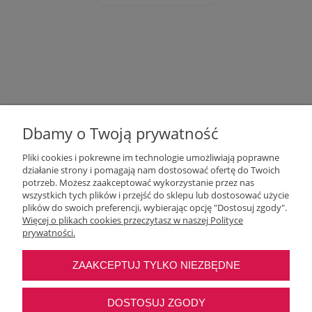
Dbamy o Twoją prywatność
Pliki cookies i pokrewne im technologie umożliwiają poprawne
działanie strony i pomagają nam dostosować ofertę do Twoich
potrzeb. Możesz zaakceptować wykorzystanie przez nas
wszystkich tych plików i przejść do sklepu lub dostosować użycie
Moje konto
plików do swoich preferencji, wybierając opcję "Dostosuj zgody".
Więcej o plikach cookies przeczytasz w naszej Polityce
prywatności.
O nas
ZAAKCEPTUJ TYLKO NIEZBĘDNE
Najczęstsze pytania
DOSTOSUJ ZGODY