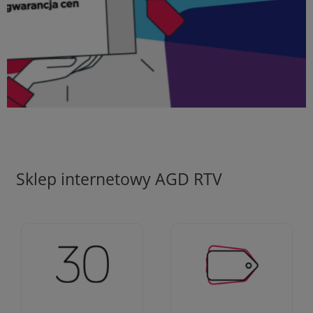
Sklep internetowy AGD RTV
Ciężko pracujemy aby
Jesteśmy firmą z 30-
zapewnić najlepsze
letnim doświadczeniem
oferty