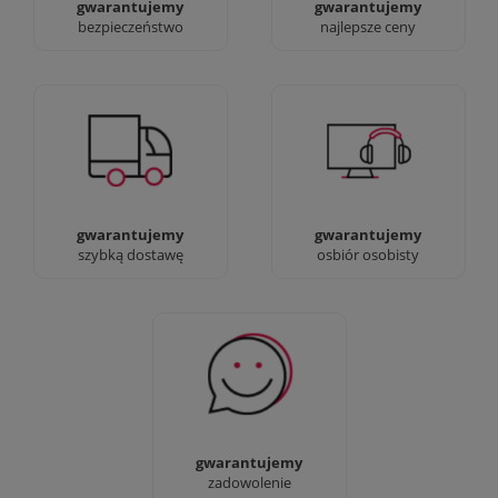
gwarantujemy
gwarantujemy
bezpieczeństwo
najlepsze ceny
Jesteśmy prawdziwi :)
90% dostaw następnego
możesz przyjść i
dnia, bez dopłat!
zobaczyć nasze sklepy
gwarantujemy
gwarantujemy
szybką dostawę
osbiór osobisty
Sprawdź nasze 100%
zadowolenia Klientów
gwarantujemy
zadowolenie