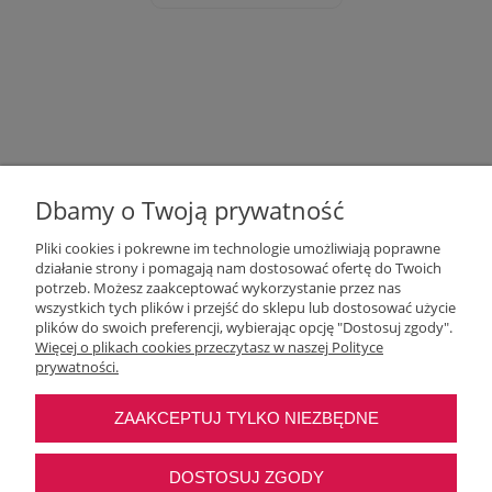
Dbamy o Twoją prywatność
Pliki cookies i pokrewne im technologie umożliwiają poprawne
działanie strony i pomagają nam dostosować ofertę do Twoich
potrzeb. Możesz zaakceptować wykorzystanie przez nas
wszystkich tych plików i przejść do sklepu lub dostosować użycie
Moje konto
plików do swoich preferencji, wybierając opcję "Dostosuj zgody".
Więcej o plikach cookies przeczytasz w naszej Polityce
prywatności.
O nas
ZAAKCEPTUJ TYLKO NIEZBĘDNE
Najczęstsze pytania
DOSTOSUJ ZGODY