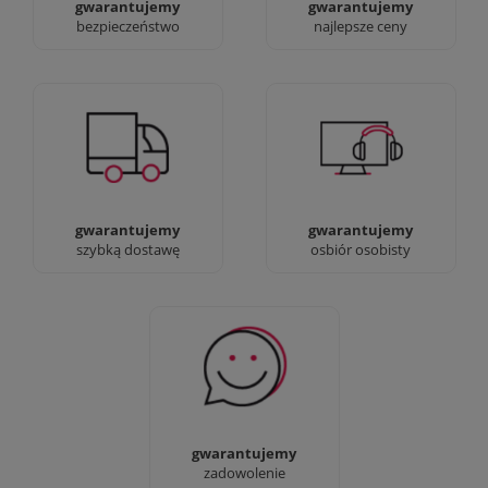
gwarantujemy
gwarantujemy
bezpieczeństwo
najlepsze ceny
Jesteśmy prawdziwi :)
90% dostaw następnego
możesz przyjść i
dnia, bez dopłat!
zobaczyć nasze sklepy
gwarantujemy
gwarantujemy
szybką dostawę
osbiór osobisty
Sprawdź nasze 100%
zadowolenia Klientów
gwarantujemy
zadowolenie