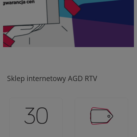
Sklep internetowy AGD RTV
Ciężko pracujemy aby
Jesteśmy firmą z 30-
zapewnić najlepsze
letnim doświadczeniem
oferty