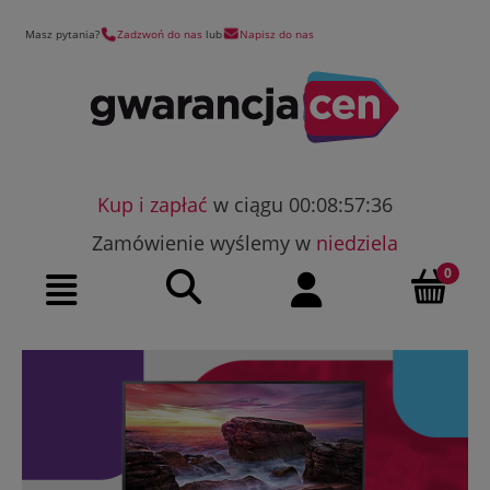
Masz pytania?
Zadzwoń do nas
lub
Napisz do nas
Kup i zapłać
w ciągu 00:08:57:35
Zamówienie wyślemy w
niedziela
Szukaj
Moje konto
Menu