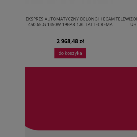
20M2B 20L
EKSPRES AUTOMATYCZNY DELONGHI ECAM
TELEWIZOR
AVE LED
450.65.G 1450W 19BAR 1,8L LATTECREMA
UH
2 968,48 zł
do koszyka