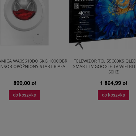
AMICA WA0S610DO 6KG 1000OBR
TELEWIZOR TCL 55C69KS QLE
NSOR OPÓŹNIONY START BIAŁA
SMART TV GOOGLE TV WIFI B
60HZ
899,00 zł
1 864,99 zł
do koszyka
do koszyka