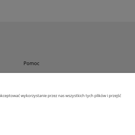
Pomoc
Zadzwoń do nas
Tel.
?
+48 730-860-006
Pon-Pt - 8:30 - 15:30
kceptować wykorzystanie przez nas wszystkich tych plików i przejść
bok@abinvest.info
ul. Lędzińska 14, 43-143 Lędziny, woj. śląskie
NIP: 6462981202