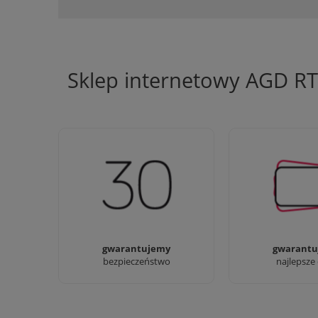
Sklep internetowy AGD R
Jesteśmy firmą z 30-letnim
Ciężko pracujemy
doświadczeniem
najlepsze 
gwarantujemy
gwarantu
bezpieczeństwo
najlepsze