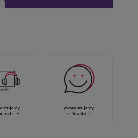
awdziwi :) możesz
Sprawdź nasze 100%
baczyć nasze sklepy
zadowolenia Klientów
antujemy
gwarantujemy
ór osobisty
zadowolenie