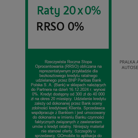
TELEWIZOR TCL 40S5L QLED FULL HD
PRALKA 
SMART TV ANDROID WIFI BLUETOOTH
AUTOSE
CZARNY
1 074,99 zł
do koszyka