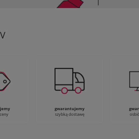
TV
 aby zapewnić
90% dostaw następnego dnia,
Jesteśmy pr
oferty
bez dopłat!
przyjść i zo
jemy
gwarantujemy
gwar
 ceny
szybką dostawę
osbi