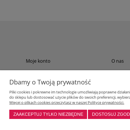
Moje konto
O nas
Twoje zamówienia
Regulamin
Przechowalnia
Formy płat
Dbamy o Twoją prywatność
Ustawienia konta
Formy dos
Pliki cookies i pokrewne im technologie umożliwiają poprawne działa
Polityka pr
do sklepu lub dostosować użycie plików do swoich preferencji, wybiera
Program loj
Więcej o plikach cookies przeczytasz w naszej Polityce prywatności.
ZAAKCEPTUJ TYLKO NIEZBĘDNE
DOSTOSUJ ZGO