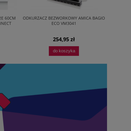
2E 60CM
ODKURZACZ BEZWORKOWY AMICA BAGIO
PRZEDŁU
NNECT
ECO VM3041
254,95 zł
do koszyka