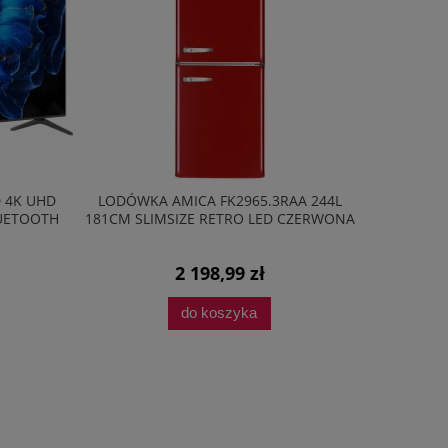
D 4K UHD
LODÓWKA AMICA FK2965.3RAA 244L
LODÓW
LUETOOTH
181CM SLIMSIZE RETRO LED CZERWONA
BK2665.4
2 198,99 zł
do koszyka