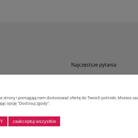
Najczęstsze pytania
Jak zamawiać za pobraniem?
ności
Kurier nie pozwala sprawdzić przesyłki
tawy
Zwroty i reklamacje
nie strony i pomagają nam dostosować ofertę do Twoich potrzeb. Możesz zaa
ywatności
jąc opcję "Dostosuj zgody".
alnościowy dla firm
DY
zaakceptuj wszystkie