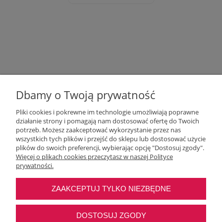
Dbamy o Twoją prywatność
Pliki cookies i pokrewne im technologie umożliwiają poprawne
działanie strony i pomagają nam dostosować ofertę do Twoich
potrzeb. Możesz zaakceptować wykorzystanie przez nas
wszystkich tych plików i przejść do sklepu lub dostosować użycie
Moje konto
plików do swoich preferencji, wybierając opcję "Dostosuj zgody".
Więcej o plikach cookies przeczytasz w naszej Polityce
prywatności.
O nas
ZAAKCEPTUJ TYLKO NIEZBĘDNE
Najczęstsze pytania
DOSTOSUJ ZGODY