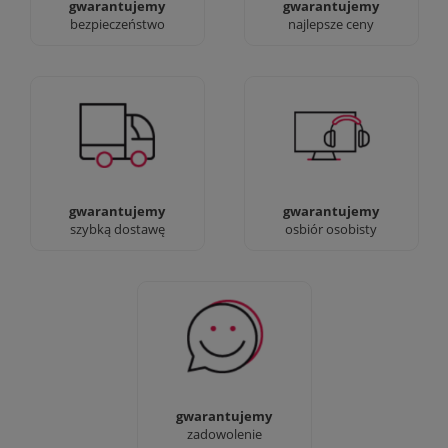
gwarantujemy
gwarantujemy
bezpieczeństwo
najlepsze ceny
Jesteśmy prawdziwi :)
90% dostaw następnego
możesz przyjść i
dnia, bez dopłat!
zobaczyć nasze sklepy
gwarantujemy
gwarantujemy
szybką dostawę
osbiór osobisty
Sprawdź nasze 100%
zadowolenia Klientów
gwarantujemy
zadowolenie