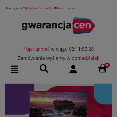
Masz pytania?
Zadzwoń do nas
lub
Napisz do nas
Kup i zapłać
w ciągu 02:11:55:27
Zamówienie wyślemy w
poniedziałek
Szukaj
Moje konto
Menu