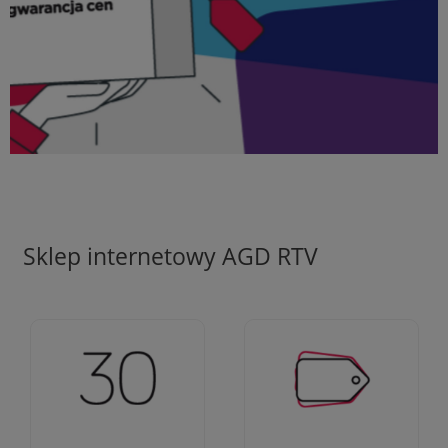
Sklep internetowy AGD RTV
Ciężko pracujemy aby
Jesteśmy firmą z 30-
zapewnić najlepsze
letnim doświadczeniem
oferty