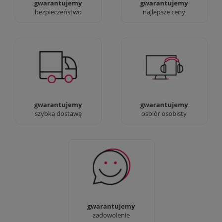
gwarantujemy
gwarantujemy
bezpieczeństwo
najlepsze ceny
Jesteśmy prawdziwi :)
90% dostaw następnego
możesz przyjść i
dnia, bez dopłat!
zobaczyć nasze sklepy
gwarantujemy
gwarantujemy
szybką dostawę
osbiór osobisty
Sprawdź nasze 100%
zadowolenia Klientów
gwarantujemy
zadowolenie