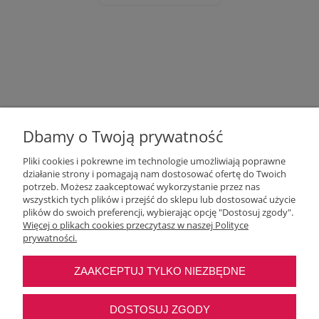
Dbamy o Twoją prywatność
Pliki cookies i pokrewne im technologie umożliwiają poprawne
działanie strony i pomagają nam dostosować ofertę do Twoich
potrzeb. Możesz zaakceptować wykorzystanie przez nas
wszystkich tych plików i przejść do sklepu lub dostosować użycie
Moje konto
plików do swoich preferencji, wybierając opcję "Dostosuj zgody".
Więcej o plikach cookies przeczytasz w naszej Polityce
prywatności.
O nas
ZAAKCEPTUJ TYLKO NIEZBĘDNE
Najczęstsze pytania
DOSTOSUJ ZGODY