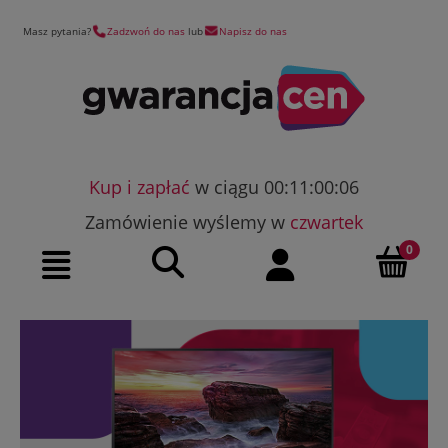
Masz pytania?
Zadzwoń do nas
lub
Napisz do nas
Kup i zapłać
w ciągu 00:11:00:05
Zamówienie wyślemy w
czwartek
Szukaj
Moje konto
Menu