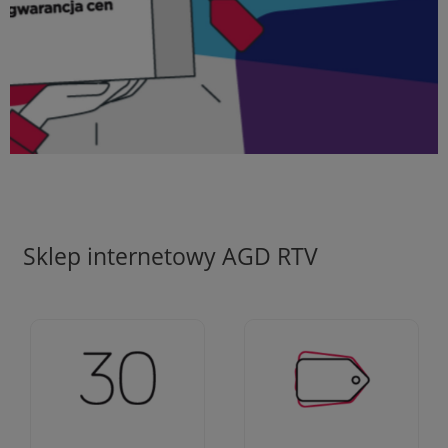
Sklep internetowy AGD RTV
Ciężko pracujemy aby
Jesteśmy firmą z 30-
zapewnić najlepsze
letnim doświadczeniem
oferty