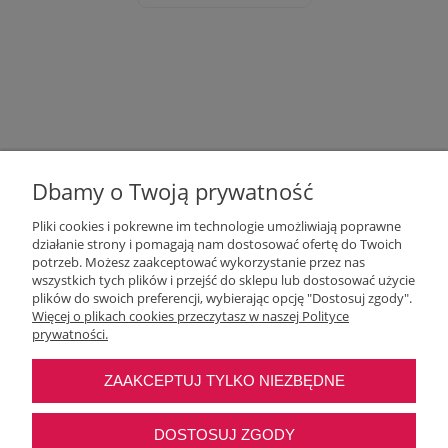
Dbamy o Twoją prywatność
Pliki cookies i pokrewne im technologie umożliwiają poprawne
działanie strony i pomagają nam dostosować ofertę do Twoich
potrzeb. Możesz zaakceptować wykorzystanie przez nas
wszystkich tych plików i przejść do sklepu lub dostosować użycie
Moje konto
plików do swoich preferencji, wybierając opcję "Dostosuj zgody".
Więcej o plikach cookies przeczytasz w naszej Polityce
prywatności.
O nas
ZAAKCEPTUJ TYLKO NIEZBĘDNE
Najczęstsze pytania
DOSTOSUJ ZGODY