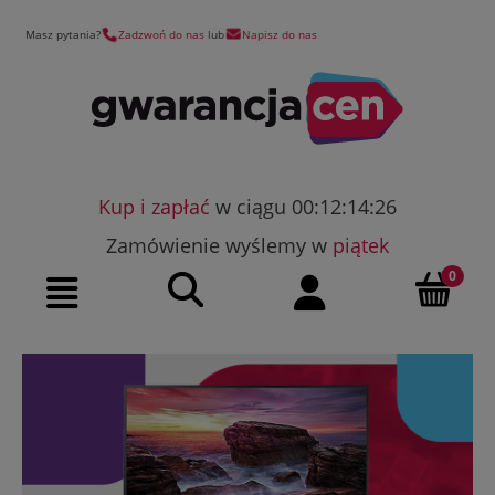
Masz pytania?
Zadzwoń do nas
lub
Napisz do nas
Kup i zapłać
w ciągu 00:12:14:25
Zamówienie wyślemy w
piątek
Szukaj
Moje konto
Menu