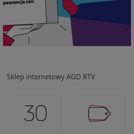
Sklep internetowy AGD RTV
Ciężko pracujemy aby
Jesteśmy firmą z 30-
zapewnić najlepsze
letnim doświadczeniem
oferty