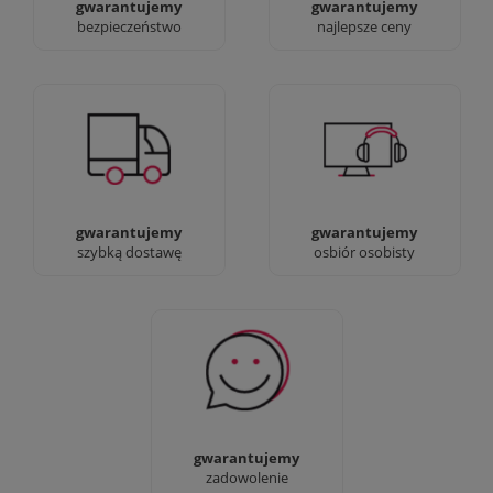
gwarantujemy
gwarantujemy
bezpieczeństwo
najlepsze ceny
Jesteśmy prawdziwi :)
90% dostaw następnego
możesz przyjść i
dnia, bez dopłat!
zobaczyć nasze sklepy
gwarantujemy
gwarantujemy
szybką dostawę
osbiór osobisty
Sprawdź nasze 100%
zadowolenia Klientów
gwarantujemy
zadowolenie