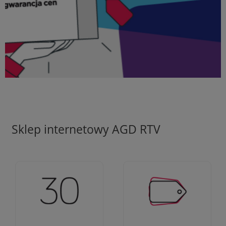
Sklep internetowy AGD RTV
Ciężko pracujemy aby
Jesteśmy firmą z 30-
zapewnić najlepsze
letnim doświadczeniem
oferty