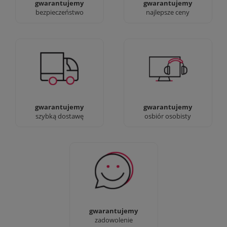
gwarantujemy
gwarantujemy
bezpieczeństwo
najlepsze ceny
Jesteśmy prawdziwi :)
90% dostaw następnego
możesz przyjść i
dnia, bez dopłat!
zobaczyć nasze sklepy
gwarantujemy
gwarantujemy
szybką dostawę
osbiór osobisty
Sprawdź nasze 100%
zadowolenia Klientów
gwarantujemy
zadowolenie