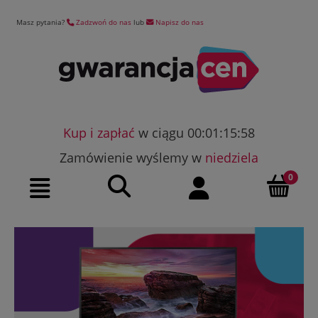
Masz pytania?
Zadzwoń do nas
lub
Napisz do nas
Kup i zapłać
w ciągu 00:01:15:57
Zamówienie wyślemy w
niedziela
Szukaj
Moje konto
Menu