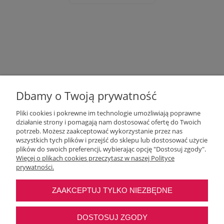
Dbamy o Twoją prywatność
Pliki cookies i pokrewne im technologie umożliwiają poprawne
działanie strony i pomagają nam dostosować ofertę do Twoich
potrzeb. Możesz zaakceptować wykorzystanie przez nas
wszystkich tych plików i przejść do sklepu lub dostosować użycie
Moje konto
plików do swoich preferencji, wybierając opcję "Dostosuj zgody".
Więcej o plikach cookies przeczytasz w naszej Polityce
prywatności.
O nas
ZAAKCEPTUJ TYLKO NIEZBĘDNE
Najczęstsze pytania
DOSTOSUJ ZGODY