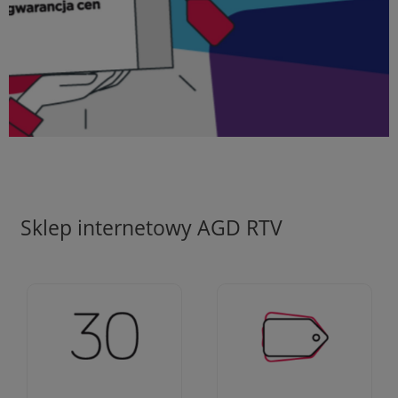
Sklep internetowy AGD RTV
Ciężko pracujemy aby
Jesteśmy firmą z 30-
zapewnić najlepsze
letnim doświadczeniem
oferty