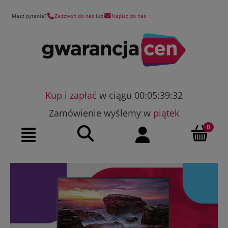
Masz pytania?
Zadzwoń do nas
lub
Napisz do nas
Kup i zapłać
w ciągu 00:05:39:31
Zamówienie wyślemy w
piątek
Szukaj
Moje konto
Menu