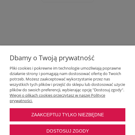
Dbamy o Twoją prywatność
Pliki cookies i pokrewne im technologie umożliwiają poprawne
działanie strony i pomagają nam dostosować ofertę do Twoich
potrzeb. Możesz zaakceptować wykorzystanie przez nas
wszystkich tych plików i przejść do sklepu lub dostosować użycie
Moje konto
plików do swoich preferencji, wybierając opcję "Dostosuj zgody".
Więcej o plikach cookies przeczytasz w naszej Polityce
prywatności.
O nas
ZAAKCEPTUJ TYLKO NIEZBĘDNE
Najczęstsze pytania
DOSTOSUJ ZGODY