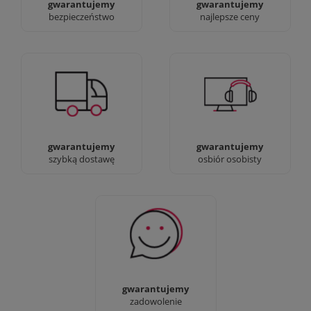
gwarantujemy
gwarantujemy
bezpieczeństwo
najlepsze ceny
Jesteśmy prawdziwi :)
90% dostaw następnego
możesz przyjść i
dnia, bez dopłat!
zobaczyć nasze sklepy
gwarantujemy
gwarantujemy
szybką dostawę
osbiór osobisty
Sprawdź nasze 100%
zadowolenia Klientów
gwarantujemy
zadowolenie