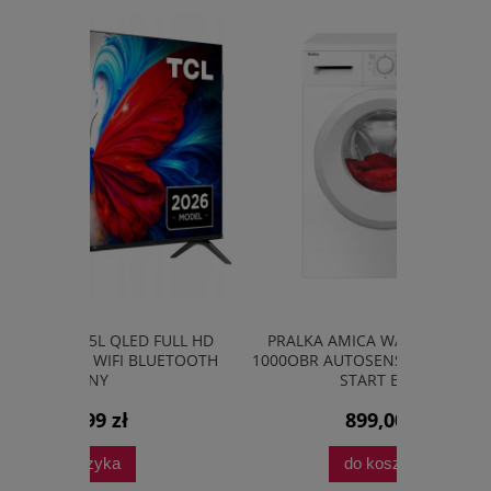
D FULL HD
PRALKA AMICA WA0S610DO 6KG
TELEWIZOR
BLUETOOTH
1000OBR AUTOSENSOR OPÓŹNIONY
SMART TV 
START BIAŁA
899,00 zł
do koszyka