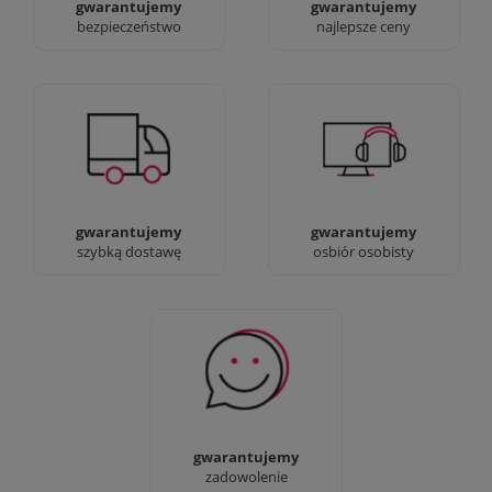
gwarantujemy
gwarantujemy
bezpieczeństwo
najlepsze ceny
Jesteśmy prawdziwi :)
90% dostaw następnego
możesz przyjść i
dnia, bez dopłat!
zobaczyć nasze sklepy
gwarantujemy
gwarantujemy
szybką dostawę
osbiór osobisty
Sprawdź nasze 100%
zadowolenia Klientów
gwarantujemy
zadowolenie