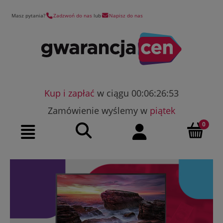
Masz pytania?
Zadzwoń do nas
lub
Napisz do nas
Kup i zapłać
w ciągu 00:06:26:52
Zamówienie wyślemy w
piątek
Szukaj
Moje konto
Menu