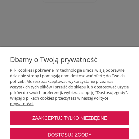
Dbamy o Twoją prywatność
Pliki cookies i pokrewne im technologie umożliwiają poprawne
działanie strony i pomagają nam dostosować ofertę do Twoich
potrzeb. Możesz zaakceptować wykorzystanie przez nas
wszystkich tych plików i przejść do sklepu lub dostosować użycie
Moje konto
plików do swoich preferencji, wybierając opcję "Dostosuj zgody".
Więcej o plikach cookies przeczytasz w naszej Polityce
prywatności.
O nas
ZAAKCEPTUJ TYLKO NIEZBĘDNE
Najczęstsze pytania
DOSTOSUJ ZGODY