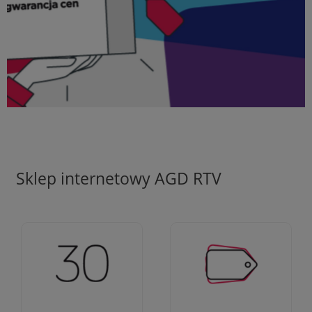
Sklep internetowy AGD RTV
Ciężko pracujemy aby
Jesteśmy firmą z 30-
zapewnić najlepsze
letnim doświadczeniem
oferty