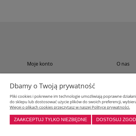
Moje konto
O nas
Twoje zamówienia
Regulamin
Przechowalnia
Formy płat
Dbamy o Twoją prywatność
Ustawienia konta
Formy dos
Pliki cookies i pokrewne im technologie umożliwiają poprawne działa
Polityka pr
do sklepu lub dostosować użycie plików do swoich preferencji, wybiera
Program loj
Więcej o plikach cookies przeczytasz w naszej Polityce prywatności.
ZAAKCEPTUJ TYLKO NIEZBĘDNE
DOSTOSUJ ZGO