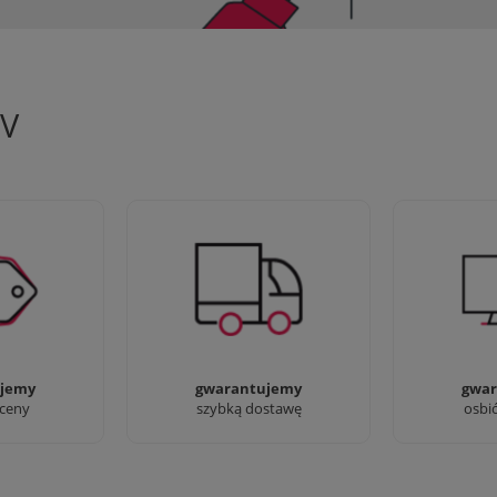
TV
 aby zapewnić
90% dostaw następnego dnia,
Jesteśmy pr
oferty
bez dopłat!
przyjść i zo
jemy
gwarantujemy
gwar
 ceny
szybką dostawę
osbi