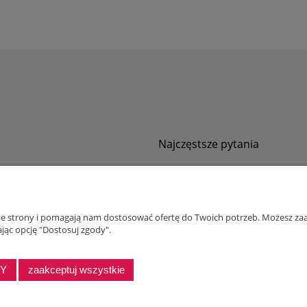
Najczęstsze pytania
Jak zamawiać za pobraniem?
ności
Kurier nie pozwala sprawdzić przesyłki
tawy
Zwroty i reklamacje
nie strony i pomagają nam dostosować ofertę do Twoich potrzeb. Możesz zaa
ywatności
jąc opcję "Dostosuj zgody".
alnościowy dla firm
DY
zaakceptuj wszystkie