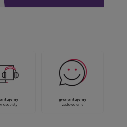
awdziwi :) możesz
Sprawdź nasze 100%
baczyć nasze sklepy
zadowolenia Klientów
antujemy
gwarantujemy
ór osobisty
zadowolenie