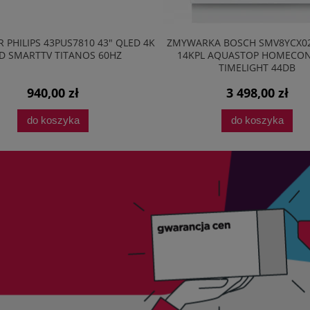
WARKA BOSCH SMV8YCX02E 60CM
ODKURZACZ BEZWORKOWY 
4KPL AQUASTOP HOMECONNECT
ECO VM3041
TIMELIGHT 44DB
3 498,00 zł
254,95 zł
do koszyka
do koszyka