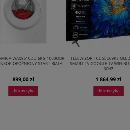
WIZOR TCL 55C69KS QLED 4K UHD
LODÓWKA AMICA FK2965.3
T TV GOOGLE TV WIFI BLUETOOTH
181CM SLIMSIZE RETRO LE
60HZ
1 864,99 zł
2 198,99 zł
do koszyka
do koszyka