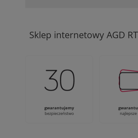
Sklep internetowy AGD R
Jesteśmy firmą z 30-letnim
Ciężko pracujemy
doświadczeniem
najlepsze 
gwarantujemy
gwarantu
bezpieczeństwo
najlepsze