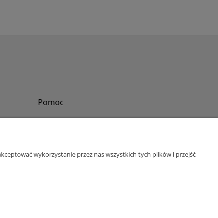
Pomoc
Zadzwoń do nas
Tel.
?
+48 730-860-006
Pon-Pt - 8:30 - 15:30
kceptować wykorzystanie przez nas wszystkich tych plików i przejść
bok@abinvest.info
ul. Lędzińska 14, 43-143 Lędziny, woj. śląskie
NIP: 6462981202