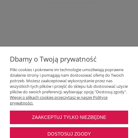
Dbamy o Twoją prywatność
Pliki cookies i pokrewne im technologie umożliwiają poprawne
działanie strony i pomagają nam dostosować ofertę do Twoich
potrzeb. Możesz zaakceptować wykorzystanie przez nas
wszystkich tych plików i przejść do sklepu lub dostosować użycie
Moje konto
plików do swoich preferencji, wybierając opcję "Dostosuj zgody".
Więcej o plikach cookies przeczytasz w naszej Polityce
prywatności.
O nas
ZAAKCEPTUJ TYLKO NIEZBĘDNE
Najczęstsze pytania
DOSTOSUJ ZGODY