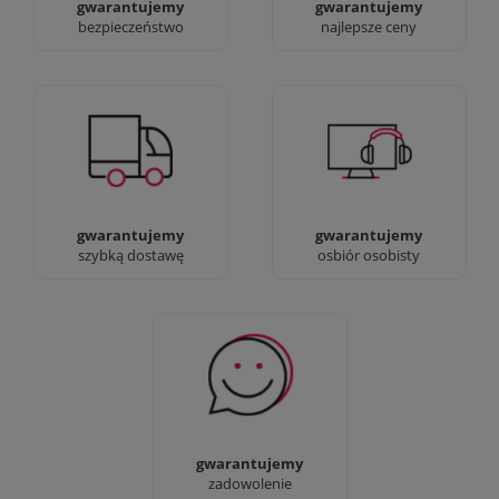
gwarantujemy
gwarantujemy
bezpieczeństwo
najlepsze ceny
Jesteśmy prawdziwi :)
90% dostaw następnego
możesz przyjść i
dnia, bez dopłat!
zobaczyć nasze sklepy
gwarantujemy
gwarantujemy
szybką dostawę
osbiór osobisty
Sprawdź nasze 100%
zadowolenia Klientów
gwarantujemy
zadowolenie