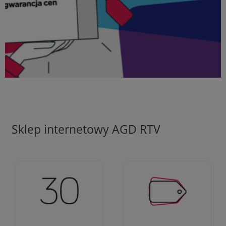
Sklep internetowy AGD RTV
Ciężko pracujemy aby
Jesteśmy firmą z 30-
zapewnić najlepsze
letnim doświadczeniem
oferty