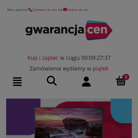
Masz pytania?
Zadzwoń do nas
lub
Napisz do nas
Kup i zapłać
w ciągu 00:09:27:36
Zamówienie wyślemy w
piątek
Szukaj
Moje konto
Menu