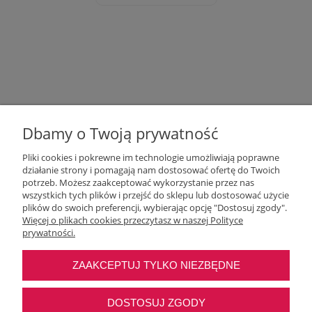
Dbamy o Twoją prywatność
Pliki cookies i pokrewne im technologie umożliwiają poprawne
działanie strony i pomagają nam dostosować ofertę do Twoich
potrzeb. Możesz zaakceptować wykorzystanie przez nas
wszystkich tych plików i przejść do sklepu lub dostosować użycie
Moje konto
plików do swoich preferencji, wybierając opcję "Dostosuj zgody".
Więcej o plikach cookies przeczytasz w naszej Polityce
prywatności.
O nas
ZAAKCEPTUJ TYLKO NIEZBĘDNE
Najczęstsze pytania
DOSTOSUJ ZGODY