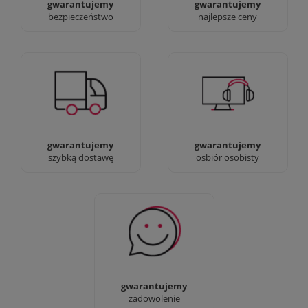
gwarantujemy
gwarantujemy
bezpieczeństwo
najlepsze ceny
Jesteśmy prawdziwi :)
90% dostaw następnego
możesz przyjść i
dnia, bez dopłat!
zobaczyć nasze sklepy
gwarantujemy
gwarantujemy
szybką dostawę
osbiór osobisty
Sprawdź nasze 100%
zadowolenia Klientów
gwarantujemy
zadowolenie