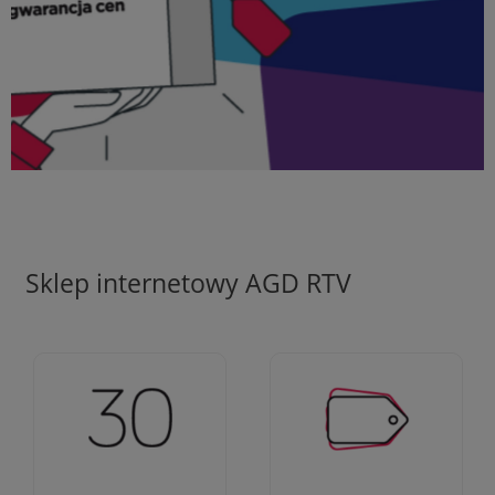
Sklep internetowy AGD RTV
Ciężko pracujemy aby
Jesteśmy firmą z 30-
zapewnić najlepsze
letnim doświadczeniem
oferty