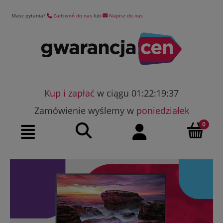
Masz pytania?
Zadzwoń do nas
lub
Napisz do nas
Kup i zapłać
w ciągu 01:22:19:36
Zamówienie wyślemy w
poniedziałek
Szukaj
Moje konto
Menu