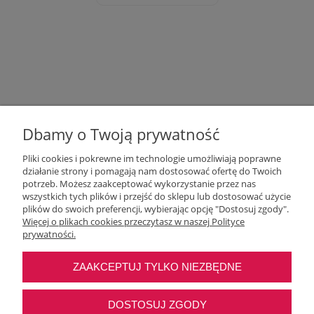
Dbamy o Twoją prywatność
Pliki cookies i pokrewne im technologie umożliwiają poprawne
działanie strony i pomagają nam dostosować ofertę do Twoich
potrzeb. Możesz zaakceptować wykorzystanie przez nas
wszystkich tych plików i przejść do sklepu lub dostosować użycie
Moje konto
plików do swoich preferencji, wybierając opcję "Dostosuj zgody".
Więcej o plikach cookies przeczytasz w naszej Polityce
prywatności.
O nas
ZAAKCEPTUJ TYLKO NIEZBĘDNE
Najczęstsze pytania
DOSTOSUJ ZGODY