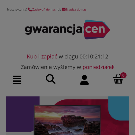
Masz pytania?
Zadzwoń do nas
lub
Napisz do nas
Kup i zapłać
w ciągu 00:10:21:11
Zamówienie wyślemy w
poniedziałek
Szukaj
Moje konto
Menu