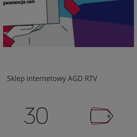
Sklep internetowy AGD RTV
Ciężko pracujemy aby
Jesteśmy firmą z 30-
zapewnić najlepsze
letnim doświadczeniem
oferty