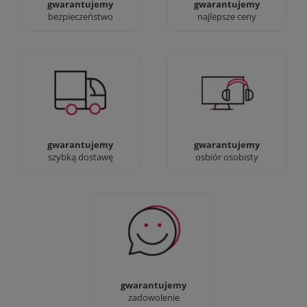
gwarantujemy
gwarantujemy
bezpieczeństwo
najlepsze ceny
Jesteśmy prawdziwi :)
90% dostaw następnego
możesz przyjść i
dnia, bez dopłat!
zobaczyć nasze sklepy
gwarantujemy
gwarantujemy
szybką dostawę
osbiór osobisty
Sprawdź nasze 100%
zadowolenia Klientów
gwarantujemy
zadowolenie