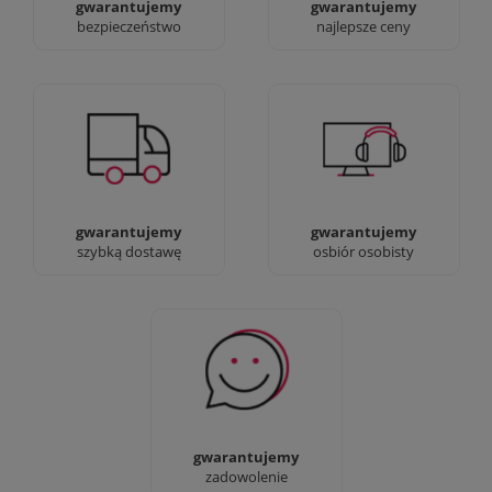
gwarantujemy
gwarantujemy
bezpieczeństwo
najlepsze ceny
Jesteśmy prawdziwi :)
90% dostaw następnego
możesz przyjść i
dnia, bez dopłat!
zobaczyć nasze sklepy
gwarantujemy
gwarantujemy
szybką dostawę
osbiór osobisty
Sprawdź nasze 100%
zadowolenia Klientów
gwarantujemy
zadowolenie