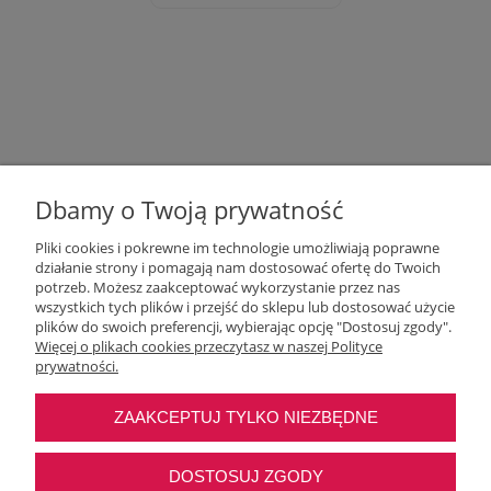
Dbamy o Twoją prywatność
Pliki cookies i pokrewne im technologie umożliwiają poprawne
działanie strony i pomagają nam dostosować ofertę do Twoich
potrzeb. Możesz zaakceptować wykorzystanie przez nas
wszystkich tych plików i przejść do sklepu lub dostosować użycie
Moje konto
plików do swoich preferencji, wybierając opcję "Dostosuj zgody".
Więcej o plikach cookies przeczytasz w naszej Polityce
prywatności.
O nas
ZAAKCEPTUJ TYLKO NIEZBĘDNE
Najczęstsze pytania
DOSTOSUJ ZGODY