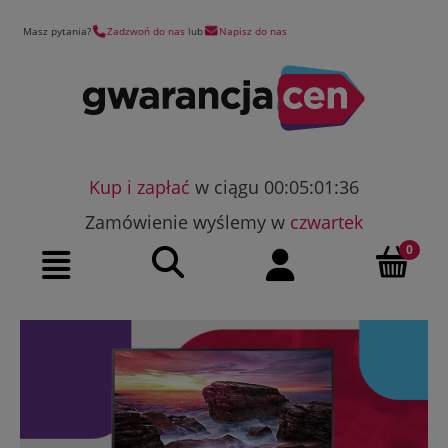
Masz pytania?
Zadzwoń do nas
lub
Napisz do nas
Kup i zapłać
w ciągu 00:05:01:35
Zamówienie wyślemy w
czwartek
Szukaj
Moje konto
Menu