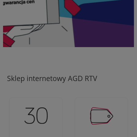
Sklep internetowy AGD RTV
Ciężko pracujemy aby
Jesteśmy firmą z 30-
zapewnić najlepsze
letnim doświadczeniem
oferty