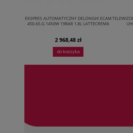
20M2B 20L
EKSPRES AUTOMATYCZNY DELONGHI ECAM
TELEWIZOR
AVE LED
450.65.G 1450W 19BAR 1,8L LATTECREMA
UH
2 968,48 zł
do koszyka