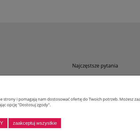
Najczęstsze pytania
Jak zamawiać za pobraniem?
ności
Kurier nie pozwala sprawdzić przesyłki
tawy
Zwroty i reklamacje
nie strony i pomagają nam dostosować ofertę do Twoich potrzeb. Możesz zaa
ywatności
jąc opcję "Dostosuj zgody".
alnościowy dla firm
DY
zaakceptuj wszystkie