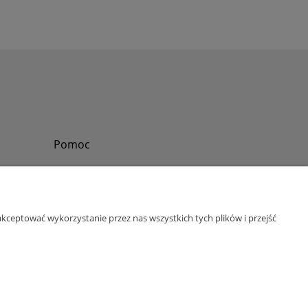
Pomoc
Zadzwoń do nas
Tel.
?
+48 730-860-006
Pon-Pt - 8:30 - 15:30
kceptować wykorzystanie przez nas wszystkich tych plików i przejść
bok@abinvest.info
ul. Lędzińska 14, 43-143 Lędziny, woj. śląskie
NIP: 6462981202