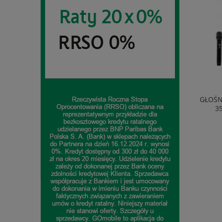
EKSPRES AUTOMATYCZNY DELONGHI
GŁOŚN
ECAM290.81.TB 1450W 1,8L 15BAR
3
1 714,99 zł
do koszyka