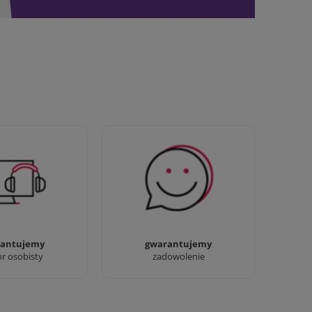
awdziwi :) możesz
Sprawdź nasze 100%
baczyć nasze sklepy
zadowolenia Klientów
antujemy
gwarantujemy
ór osobisty
zadowolenie