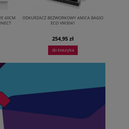
2E 60CM
ODKURZACZ BEZWORKOWY AMICA BAGIO
PRZEDŁU
NNECT
ECO VM3041
254,95 zł
do koszyka