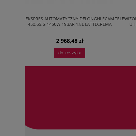
20M2B 20L
EKSPRES AUTOMATYCZNY DELONGHI ECAM
TELEWIZOR
AVE LED
450.65.G 1450W 19BAR 1,8L LATTECREMA
UH
2 968,48 zł
do koszyka