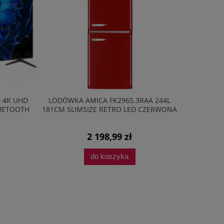
D 4K UHD
LODÓWKA AMICA FK2965.3RAA 244L
LODÓW
LUETOOTH
181CM SLIMSIZE RETRO LED CZERWONA
BK2665.4
2 198,99 zł
do koszyka