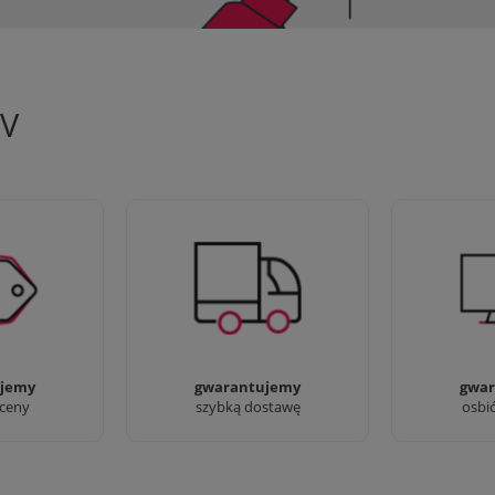
TV
 aby zapewnić
90% dostaw następnego dnia,
Jesteśmy pr
oferty
bez dopłat!
przyjść i zo
jemy
gwarantujemy
gwar
 ceny
szybką dostawę
osbi