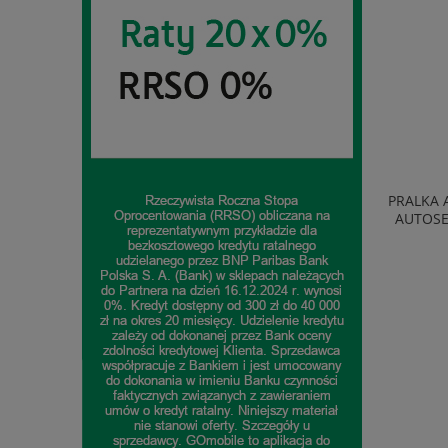
TELEWIZOR TCL 40S5L QLED FULL HD
PRALKA 
SMART TV ANDROID WIFI BLUETOOTH
AUTOSE
CZARNY
1 074,99 zł
do koszyka