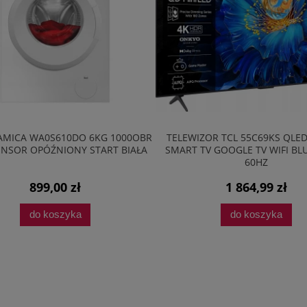
AMICA WA0S610DO 6KG 1000OBR
TELEWIZOR TCL 55C69KS QLE
NSOR OPÓŹNIONY START BIAŁA
SMART TV GOOGLE TV WIFI B
60HZ
899,00 zł
1 864,99 zł
do koszyka
do koszyka