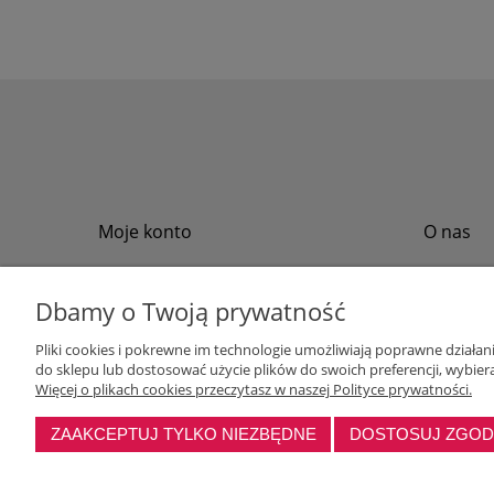
Moje konto
O nas
Twoje zamówienia
Regulamin
Przechowalnia
Formy płat
Dbamy o Twoją prywatność
Ustawienia konta
Formy dos
Pliki cookies i pokrewne im technologie umożliwiają poprawne działa
Polityka pr
do sklepu lub dostosować użycie plików do swoich preferencji, wybiera
Program loj
Więcej o plikach cookies przeczytasz w naszej Polityce prywatności.
ZAAKCEPTUJ TYLKO NIEZBĘDNE
DOSTOSUJ ZGO