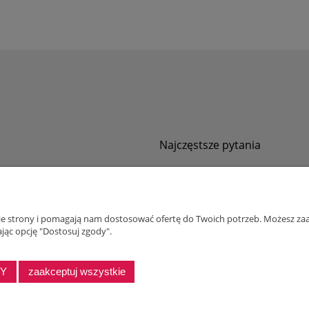
Najczęstsze pytania
Jak zamawiać za pobraniem?
ności
Kurier nie pozwala sprawdzić przesyłki
tawy
Zwroty i reklamacje
nie strony i pomagają nam dostosować ofertę do Twoich potrzeb. Możesz zaa
ywatności
jąc opcję "Dostosuj zgody".
alnościowy dla firm
DY
zaakceptuj wszystkie