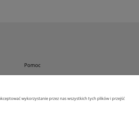
Pomoc
Zadzwoń do nas
Tel.
?
+48 730-860-006
Pon-Pt - 8:30 - 15:30
kceptować wykorzystanie przez nas wszystkich tych plików i przejść
bok@abinvest.info
ul. Lędzińska 14, 43-143 Lędziny, woj. śląskie
NIP: 6462981202