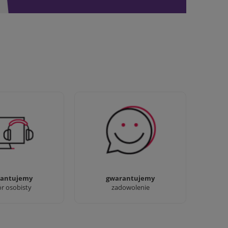
awdziwi :) możesz
Sprawdź nasze 100%
baczyć nasze sklepy
zadowolenia Klientów
antujemy
gwarantujemy
ór osobisty
zadowolenie