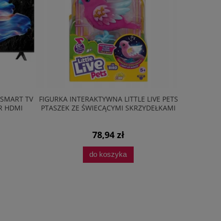
 SMART TV
FIGURKA INTERAKTYWNA LITTLE LIVE PETS
ZESTAW AG
R HDMI
PTASZEK ZE ŚWIECĄCYMI SKRZYDEŁKAMI
PŁYTA 
78,94 zł
do koszyka