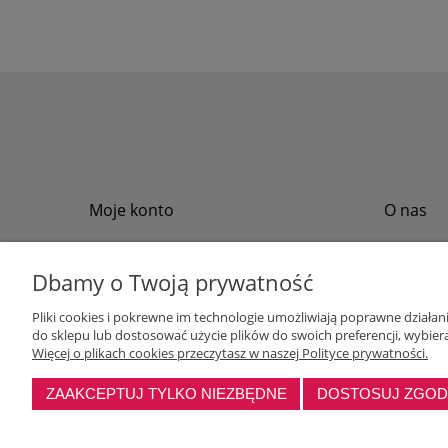
Moje konto
O nas
Twoje zamówienia
Regulamin
Przechowalnia
Formy płat
Dbamy o Twoją prywatność
Ustawienia konta
Formy dos
Pliki cookies i pokrewne im technologie umożliwiają poprawne działa
Polityka pr
do sklepu lub dostosować użycie plików do swoich preferencji, wybiera
Program loj
Więcej o plikach cookies przeczytasz w naszej Polityce prywatności.
ZAAKCEPTUJ TYLKO NIEZBĘDNE
DOSTOSUJ ZGO