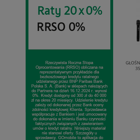
EKSPRES AUTOMATYCZNY DELONGHI
GŁOŚN
ECAM290.81.TB 1450W 1,8L 15BAR
3
1 718,95 zł
do koszyka