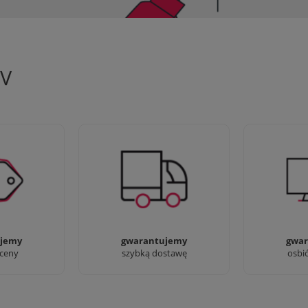
TV
 aby zapewnić
90% dostaw następnego dnia,
Jesteśmy pr
oferty
bez dopłat!
przyjść i zo
jemy
gwarantujemy
gwar
 ceny
szybką dostawę
osbi