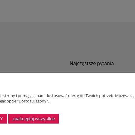
Najczęstsze pytania
Jak zamawiać za pobraniem?
ności
Kurier nie pozwala sprawdzić przesyłki
tawy
Zwroty i reklamacje
nie strony i pomagają nam dostosować ofertę do Twoich potrzeb. Możesz zaa
ywatności
jąc opcję "Dostosuj zgody".
alnościowy dla firm
DY
zaakceptuj wszystkie