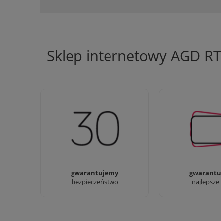
Sklep internetowy AGD R
Jesteśmy firmą z 30-letnim
Ciężko pracujemy
doświadczeniem
najlepsze 
gwarantujemy
gwarantu
bezpieczeństwo
najlepsze