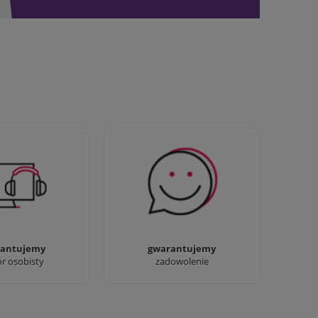
awdziwi :) możesz
Sprawdź nasze 100%
baczyć nasze sklepy
zadowolenia Klientów
antujemy
gwarantujemy
ór osobisty
zadowolenie