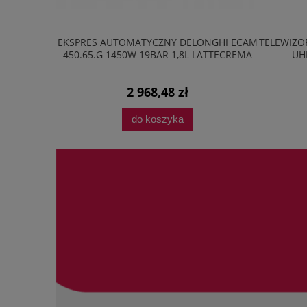
20M2B 20L
EKSPRES AUTOMATYCZNY DELONGHI ECAM
TELEWIZOR
AVE LED
450.65.G 1450W 19BAR 1,8L LATTECREMA
UH
2 968,48 zł
do koszyka