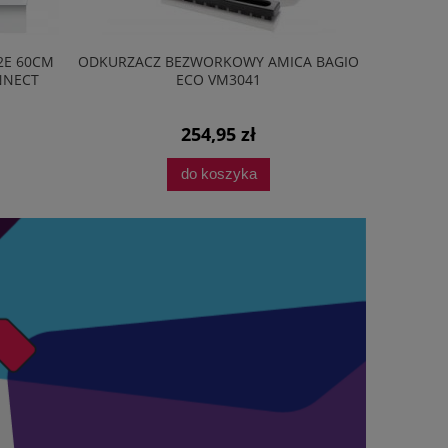
2E 60CM
ODKURZACZ BEZWORKOWY AMICA BAGIO
PRZEDŁU
NNECT
ECO VM3041
254,95 zł
do koszyka