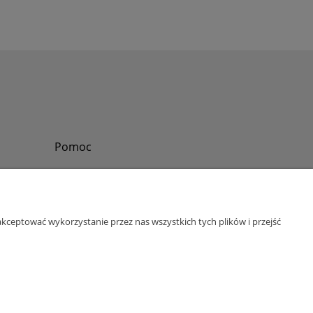
Pomoc
Zadzwoń do nas
Tel.
?
+48 730-860-006
Pon-Pt - 8:30 - 15:30
kceptować wykorzystanie przez nas wszystkich tych plików i przejść
bok@abinvest.info
ul. Lędzińska 14, 43-143 Lędziny, woj. śląskie
NIP: 6462981202