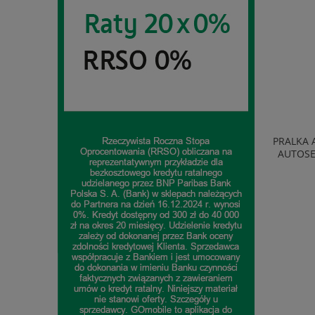
TELEWIZOR TCL 40S5L QLED FULL HD
PRALKA 
SMART TV ANDROID WIFI BLUETOOTH
AUTOSE
CZARNY
1 065,54 zł
do koszyka