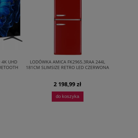
D 4K UHD
LODÓWKA AMICA FK2965.3RAA 244L
LODÓW
LUETOOTH
181CM SLIMSIZE RETRO LED CZERWONA
BK2665.4
2 198,99 zł
do koszyka