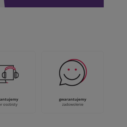
awdziwi :) możesz
Sprawdź nasze 100%
baczyć nasze sklepy
zadowolenia Klientów
antujemy
gwarantujemy
ór osobisty
zadowolenie