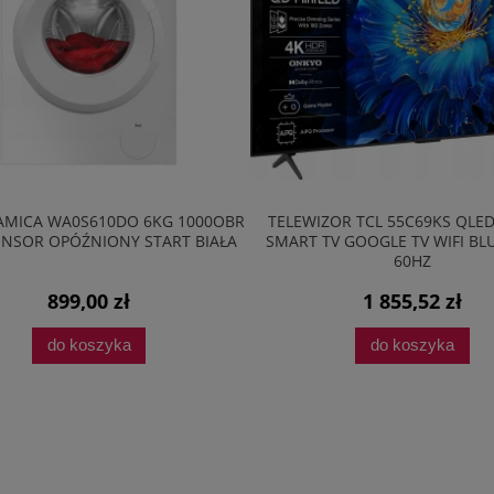
AMICA WA0S610DO 6KG 1000OBR
TELEWIZOR TCL 55C69KS QLE
NSOR OPÓŹNIONY START BIAŁA
SMART TV GOOGLE TV WIFI B
60HZ
899,00 zł
1 855,52 zł
do koszyka
do koszyka