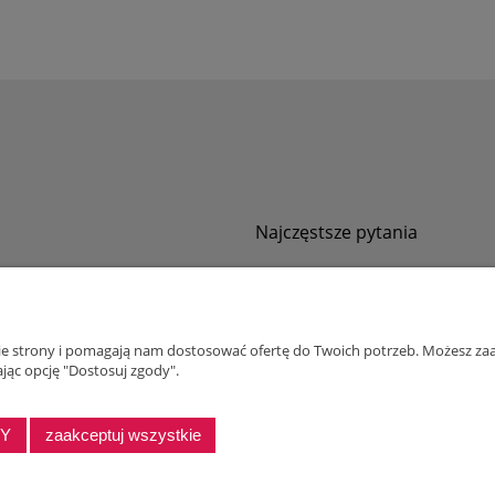
Najczęstsze pytania
Jak zamawiać za pobraniem?
ności
Kurier nie pozwala sprawdzić przesyłki
tawy
Zwroty i reklamacje
nie strony i pomagają nam dostosować ofertę do Twoich potrzeb. Możesz zaa
ywatności
jąc opcję "Dostosuj zgody".
alnościowy dla firm
DY
zaakceptuj wszystkie