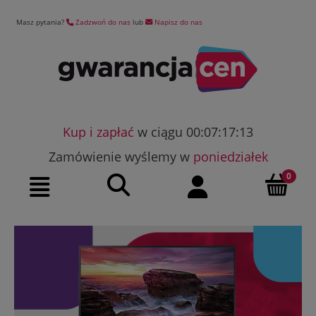
Masz pytania?
Zadzwoń do nas
lub
Napisz do nas
Kup i zapłać
w ciągu 00:07:17:12
Zamówienie wyślemy w
poniedziałek
Szukaj
Moje konto
Menu