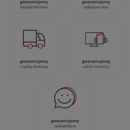
gwarantujemy
gwarantujemy
bezpieczeństwo
najlepsze ceny
Jesteśmy prawdziwi :)
90% dostaw następnego
możesz przyjść i
dnia, bez dopłat!
zobaczyć nasze sklepy
gwarantujemy
gwarantujemy
szybką dostawę
osbiór osobisty
Sprawdź nasze 100%
zadowolenia Klientów
gwarantujemy
zadowolenie