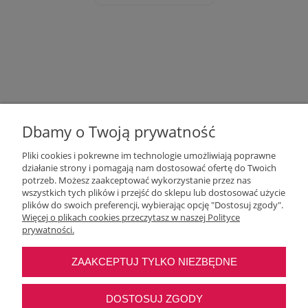
Dbamy o Twoją prywatność
Pliki cookies i pokrewne im technologie umożliwiają poprawne
działanie strony i pomagają nam dostosować ofertę do Twoich
potrzeb. Możesz zaakceptować wykorzystanie przez nas
wszystkich tych plików i przejść do sklepu lub dostosować użycie
Moje konto
plików do swoich preferencji, wybierając opcję "Dostosuj zgody".
Więcej o plikach cookies przeczytasz w naszej Polityce
prywatności.
O nas
ZAAKCEPTUJ TYLKO NIEZBĘDNE
Najczęstsze pytania
DOSTOSUJ ZGODY