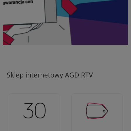
Sklep internetowy AGD RTV
Ciężko pracujemy aby
Jesteśmy firmą z 30-
zapewnić najlepsze
letnim doświadczeniem
oferty