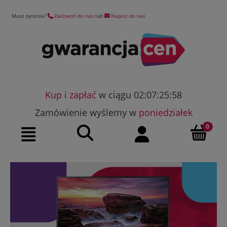
Masz pytania?
Zadzwoń do nas
lub
Napisz do nas
Kup i zapłać
w ciągu 02:07:25:57
Zamówienie wyślemy w
poniedziałek
Szukaj
Moje konto
Menu