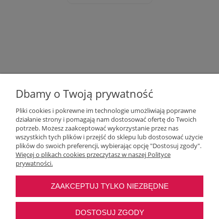
Dbamy o Twoją prywatność
Pliki cookies i pokrewne im technologie umożliwiają poprawne
działanie strony i pomagają nam dostosować ofertę do Twoich
potrzeb. Możesz zaakceptować wykorzystanie przez nas
wszystkich tych plików i przejść do sklepu lub dostosować użycie
Moje konto
plików do swoich preferencji, wybierając opcję "Dostosuj zgody".
Więcej o plikach cookies przeczytasz w naszej Polityce
prywatności.
O nas
ZAAKCEPTUJ TYLKO NIEZBĘDNE
Najczęstsze pytania
DOSTOSUJ ZGODY