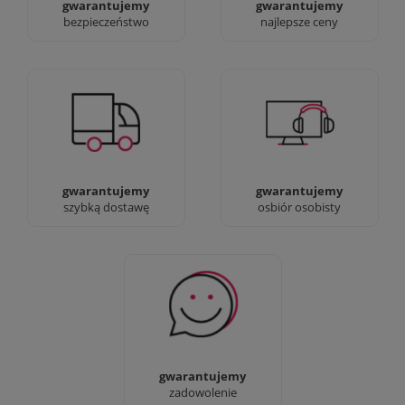
gwarantujemy
gwarantujemy
bezpieczeństwo
najlepsze ceny
Jesteśmy prawdziwi :)
90% dostaw następnego
możesz przyjść i
dnia, bez dopłat!
zobaczyć nasze sklepy
gwarantujemy
gwarantujemy
szybką dostawę
osbiór osobisty
Sprawdź nasze 100%
zadowolenia Klientów
gwarantujemy
zadowolenie