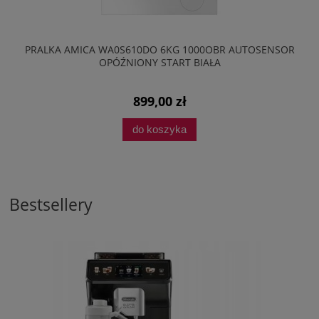
PRALKA AMICA WA0S610DO 6KG 1000OBR AUTOSENSOR
TE
OPÓŹNIONY START BIAŁA
899,00 zł
do koszyka
Bestsellery