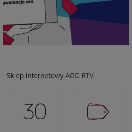
Sklep internetowy AGD RTV
Ciężko pracujemy aby
Jesteśmy firmą z 30-
zapewnić najlepsze
letnim doświadczeniem
oferty