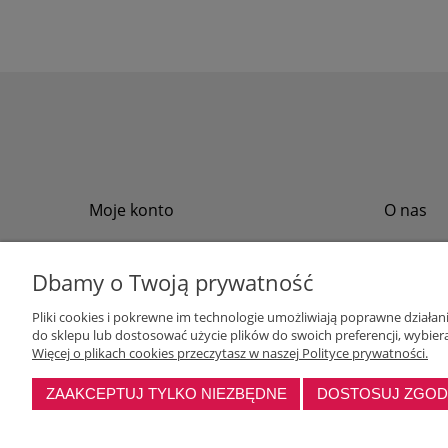
Moje konto
O nas
Twoje zamówienia
Regulamin
Przechowalnia
Formy płat
Dbamy o Twoją prywatność
Ustawienia konta
Formy dos
Pliki cookies i pokrewne im technologie umożliwiają poprawne działa
Polityka pr
do sklepu lub dostosować użycie plików do swoich preferencji, wybiera
Program loj
Więcej o plikach cookies przeczytasz w naszej Polityce prywatności.
ZAAKCEPTUJ TYLKO NIEZBĘDNE
DOSTOSUJ ZGO