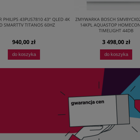
KA BOSCH SMV8YCX02E 60CM
ODKURZACZ BEZWORKOWY AMI
L AQUASTOP HOMECONNECT
ECO VM3041
TIMELIGHT 44DB
3 498,00 zł
254,95 zł
do koszyka
do koszyka