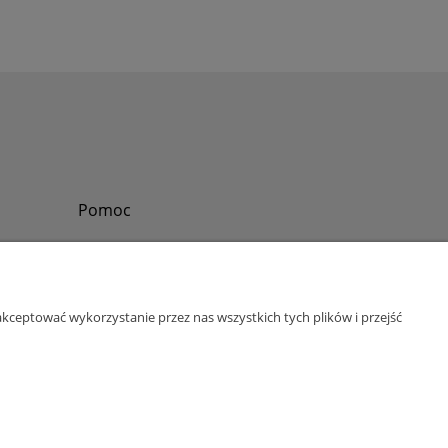
Pomoc
Zadzwoń do nas
Tel.
?
+48 730-860-006
Pon-Pt - 8:30 - 15:30
kceptować wykorzystanie przez nas wszystkich tych plików i przejść
bok@abinvest.info
ul. Lędzińska 14, 43-143 Lędziny, woj. śląskie
NIP: 6462981202