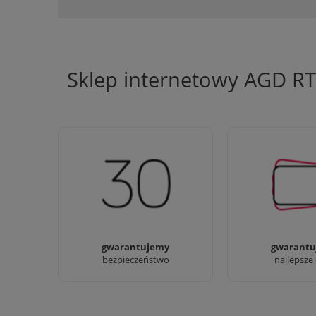
Sklep internetowy AGD R
Jesteśmy firmą z 30-letnim
Ciężko pracujemy
doświadczeniem
najlepsze 
gwarantujemy
gwarantu
bezpieczeństwo
najlepsze