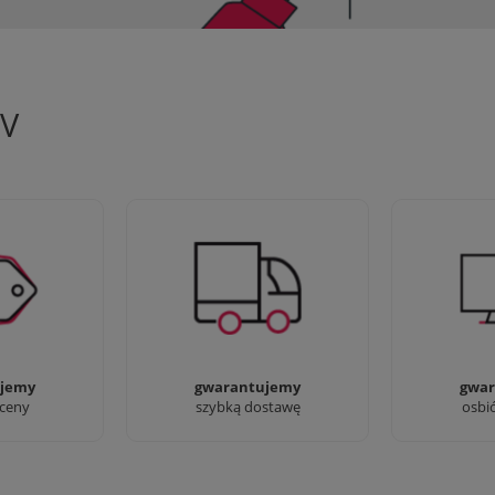
TV
 aby zapewnić
90% dostaw następnego dnia,
Jesteśmy pr
oferty
bez dopłat!
przyjść i zo
jemy
gwarantujemy
gwar
 ceny
szybką dostawę
osbi