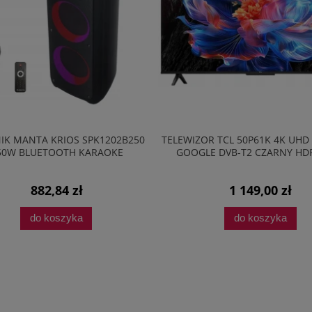
OR TCL 50P61K 4K UHD SMART TV
FIGURKA INTERAKTYWNA LITTLE 
LE DVB-T2 CZARNY HDR HDMI
PTASZEK ZE ŚWIECĄCYMI SKRZ
1 149,00 zł
78,94 zł
do koszyka
do koszyka