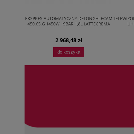
ONGHI ECAM
TELEWIZOR PHILIPS 43PUS7810 43" QLED 4K
ZMYWAR
LATTECREMA
UHD SMARTTV TITANOS 60HZ
14KP
940,00 zł
do koszyka