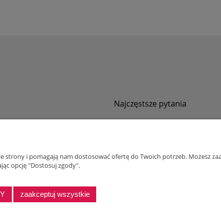
Najczęstsze pytania
Jak zamawiać za pobraniem?
ności
Kurier nie pozwala sprawdzić przesyłki
tawy
Zwroty i reklamacje
nie strony i pomagają nam dostosować ofertę do Twoich potrzeb. Możesz zaa
ywatności
jąc opcję "Dostosuj zgody".
alnościowy dla firm
DY
zaakceptuj wszystkie