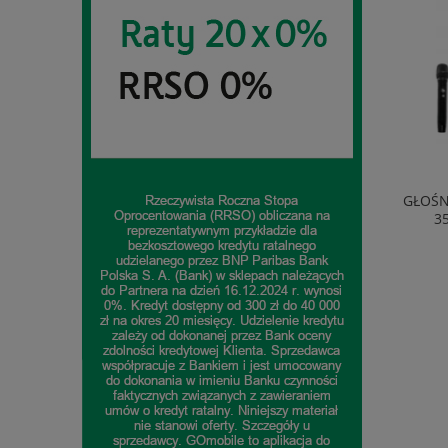
DELONGHI
GŁOŚNIK MANTA KRIOS SPK1202B250
TELEWIZ
8L 15BAR
350W BLUETOOTH KARAOKE
GOOG
882,84 zł
do koszyka