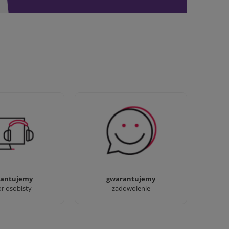
awdziwi :) możesz
Sprawdź nasze 100%
baczyć nasze sklepy
zadowolenia Klientów
antujemy
gwarantujemy
ór osobisty
zadowolenie