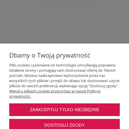
Dbamy o Twoją prywatność
Pliki cookies i pokrewne im technologie umożliwiają poprawne
działanie strony i pomagają nam dostosować ofertę do Twoich
potrzeb. Możesz zaakceptować wykorzystanie przez nas
wszystkich tych plików i przejść do sklepu lub dostosować użycie
Moje konto
plików do swoich preferencji, wybierając opcję "Dostosuj zgody".
Więcej o plikach cookies przeczytasz w naszej Polityce
prywatności.
O nas
ZAAKCEPTUJ TYLKO NIEZBĘDNE
Najczęstsze pytania
DOSTOSUJ ZGODY