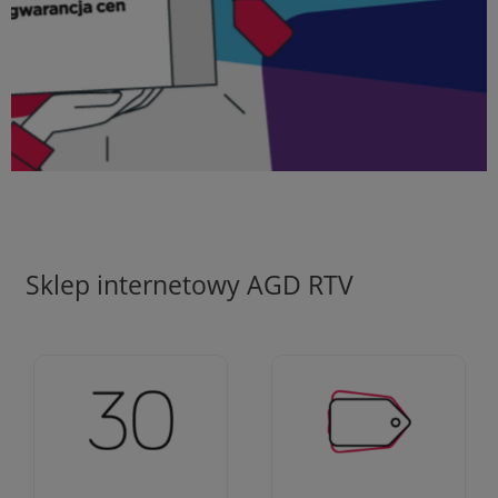
Sklep internetowy AGD RTV
Ciężko pracujemy aby
Jesteśmy firmą z 30-
zapewnić najlepsze
letnim doświadczeniem
oferty