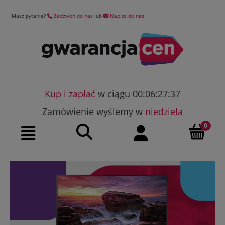
Masz pytania?
Zadzwoń do nas
lub
Napisz do nas
Kup i zapłać
w ciągu 00:06:27:36
Zamówienie wyślemy w
niedziela
Szukaj
Moje konto
Menu