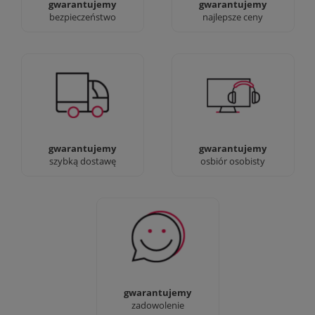
gwarantujemy
gwarantujemy
bezpieczeństwo
najlepsze ceny
Jesteśmy prawdziwi :)
90% dostaw następnego
możesz przyjść i
dnia, bez dopłat!
zobaczyć nasze sklepy
gwarantujemy
gwarantujemy
szybką dostawę
osbiór osobisty
Sprawdź nasze 100%
zadowolenia Klientów
gwarantujemy
zadowolenie