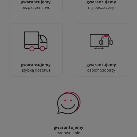
gwarantujemy
gwarantujemy
bezpieczeństwo
najlepsze ceny
Jesteśmy prawdziwi :)
90% dostaw następnego
możesz przyjść i
dnia, bez dopłat!
zobaczyć nasze sklepy
gwarantujemy
gwarantujemy
szybką dostawę
osbiór osobisty
Sprawdź nasze 100%
zadowolenia Klientów
gwarantujemy
zadowolenie