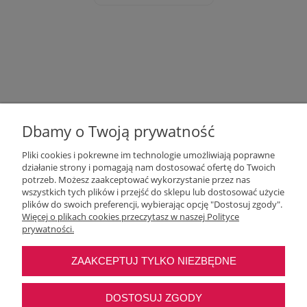
Dbamy o Twoją prywatność
Pliki cookies i pokrewne im technologie umożliwiają poprawne
działanie strony i pomagają nam dostosować ofertę do Twoich
potrzeb. Możesz zaakceptować wykorzystanie przez nas
wszystkich tych plików i przejść do sklepu lub dostosować użycie
Moje konto
plików do swoich preferencji, wybierając opcję "Dostosuj zgody".
Więcej o plikach cookies przeczytasz w naszej Polityce
prywatności.
O nas
ZAAKCEPTUJ TYLKO NIEZBĘDNE
Najczęstsze pytania
DOSTOSUJ ZGODY