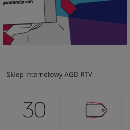
Sklep internetowy AGD RTV
Ciężko pracujemy aby
Jesteśmy firmą z 30-
zapewnić najlepsze
letnim doświadczeniem
oferty