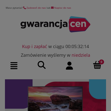
Masz pytania?
Zadzwoń do nas
lub
Napisz do nas
Kup i zapłać
w ciągu 00:05:32:13
Zamówienie wyślemy w
niedziela
Szukaj
Moje konto
Menu