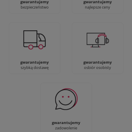
gwarantujemy
gwarantujemy
bezpieczeństwo
najlepsze ceny
Jesteśmy prawdziwi :)
90% dostaw następnego
możesz przyjść i
dnia, bez dopłat!
zobaczyć nasze sklepy
gwarantujemy
gwarantujemy
szybką dostawę
osbiór osobisty
Sprawdź nasze 100%
zadowolenia Klientów
gwarantujemy
zadowolenie