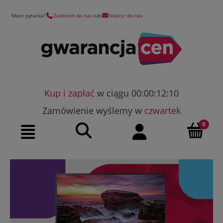
Masz pytania?
Zadzwoń do nas
lub
Napisz do nas
Kup i zapłać
w ciągu 00:00:12:09
Zamówienie wyślemy w
czwartek
Szukaj
Moje konto
Menu