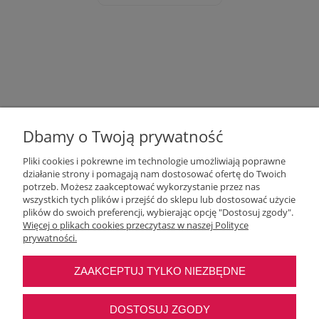
Dbamy o Twoją prywatność
Pliki cookies i pokrewne im technologie umożliwiają poprawne
działanie strony i pomagają nam dostosować ofertę do Twoich
potrzeb. Możesz zaakceptować wykorzystanie przez nas
wszystkich tych plików i przejść do sklepu lub dostosować użycie
Moje konto
plików do swoich preferencji, wybierając opcję "Dostosuj zgody".
Więcej o plikach cookies przeczytasz w naszej Polityce
prywatności.
O nas
ZAAKCEPTUJ TYLKO NIEZBĘDNE
Najczęstsze pytania
DOSTOSUJ ZGODY