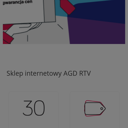
Sklep internetowy AGD RTV
Ciężko pracujemy aby
Jesteśmy firmą z 30-
zapewnić najlepsze
letnim doświadczeniem
oferty