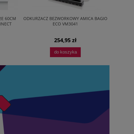
2E 60CM
ODKURZACZ BEZWORKOWY AMICA BAGIO
PRZEDŁU
NNECT
ECO VM3041
254,95 zł
do koszyka