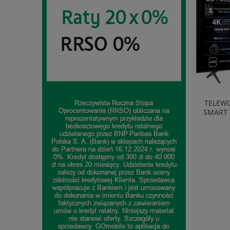
PRALKA AMICA WA0S610DO 6KG 1000OBR
TELEWI
AUTOSENSOR OPÓŹNIONY START BIAŁA
SMART 
1 499,00 zł
do koszyka