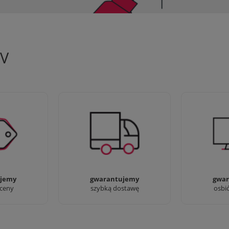
TV
 aby zapewnić
90% dostaw następnego dnia,
Jesteśmy pr
oferty
bez dopłat!
przyjść i zo
jemy
gwarantujemy
gwar
 ceny
szybką dostawę
osbi