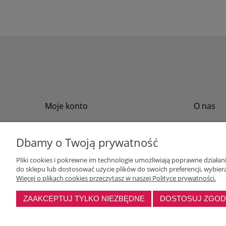
Moje konto
O nas
Twoje zamówienia
Regulamin
Przechowalnia
Formy płat
Dbamy o Twoją prywatność
Ustawienia konta
Formy dos
Pliki cookies i pokrewne im technologie umożliwiają poprawne działa
Polityka pr
do sklepu lub dostosować użycie plików do swoich preferencji, wybiera
Program loj
Więcej o plikach cookies przeczytasz w naszej Polityce prywatności.
ZAAKCEPTUJ TYLKO NIEZBĘDNE
DOSTOSUJ ZGO