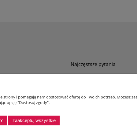
Najczęstsze pytania
Jak zamawiać za pobraniem?
ności
Kurier nie pozwala sprawdzić przesyłki
tawy
Zwroty i reklamacje
nie strony i pomagają nam dostosować ofertę do Twoich potrzeb. Możesz zaa
ywatności
jąc opcję "Dostosuj zgody".
alnościowy dla firm
DY
zaakceptuj wszystkie