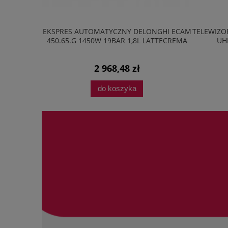
20M2B 20L
EKSPRES AUTOMATYCZNY DELONGHI ECAM
TELEWIZOR
AVE LED
450.65.G 1450W 19BAR 1,8L LATTECREMA
UH
2 968,48 zł
do koszyka