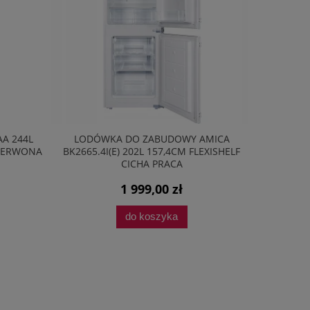
A 244L
LODÓWKA DO ZABUDOWY AMICA
EKSPRE
CZERWONA
BK2665.4I(E) 202L 157,4CM FLEXISHELF
ECAM29
CICHA PRACA
1 999,00 zł
do koszyka