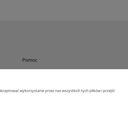
Pomoc
Zadzwoń do nas
Tel.
?
+48 730-860-006
Pon-Pt - 8:30 - 15:30
kceptować wykorzystanie przez nas wszystkich tych plików i przejść
bok@abinvest.info
ul. Lędzińska 14, 43-143 Lędziny, woj. śląskie
NIP: 6462981202