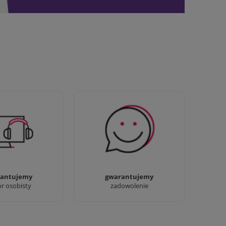
awdziwi :) możesz
Sprawdź nasze 100%
baczyć nasze sklepy
zadowolenia Klientów
antujemy
gwarantujemy
ór osobisty
zadowolenie