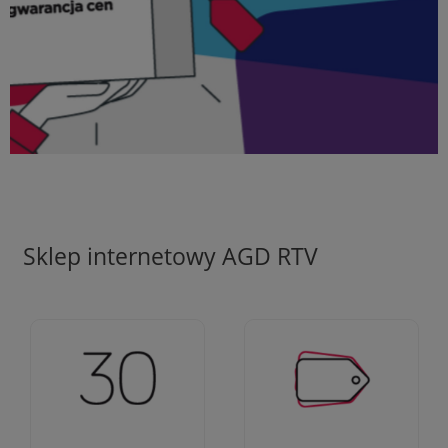
Sklep internetowy AGD RTV
Ciężko pracujemy aby
Jesteśmy firmą z 30-
zapewnić najlepsze
letnim doświadczeniem
oferty