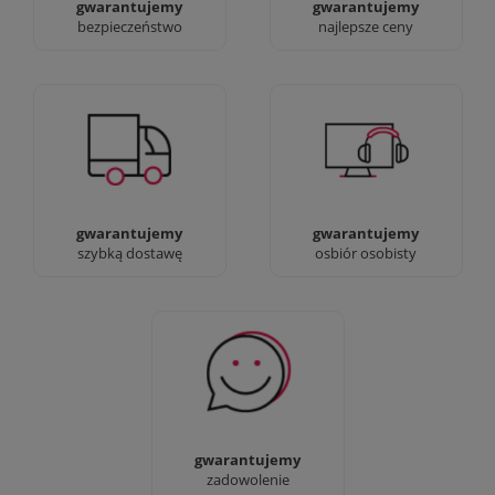
gwarantujemy
gwarantujemy
bezpieczeństwo
najlepsze ceny
Jesteśmy prawdziwi :)
90% dostaw następnego
możesz przyjść i
dnia, bez dopłat!
zobaczyć nasze sklepy
gwarantujemy
gwarantujemy
szybką dostawę
osbiór osobisty
Sprawdź nasze 100%
zadowolenia Klientów
gwarantujemy
zadowolenie