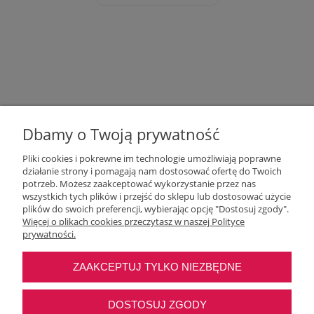
Dbamy o Twoją prywatność
Pliki cookies i pokrewne im technologie umożliwiają poprawne
działanie strony i pomagają nam dostosować ofertę do Twoich
potrzeb. Możesz zaakceptować wykorzystanie przez nas
wszystkich tych plików i przejść do sklepu lub dostosować użycie
Moje konto
plików do swoich preferencji, wybierając opcję "Dostosuj zgody".
Więcej o plikach cookies przeczytasz w naszej Polityce
prywatności.
O nas
ZAAKCEPTUJ TYLKO NIEZBĘDNE
Najczęstsze pytania
DOSTOSUJ ZGODY