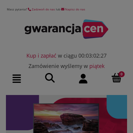
Masz pytania?
Zadzwoń do nas
lub
Napisz do nas
Kup i zapłać
w ciągu 00:03:02:26
Zamówienie wyślemy w
piątek
Szukaj
Moje konto
Menu