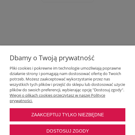
Dbamy o Twoją prywatność
Pliki cookies i pokrewne im technologie umożliwiają poprawne
działanie strony i pomagają nam dostosować ofertę do Twoich
potrzeb. Możesz zaakceptować wykorzystanie przez nas
wszystkich tych plików i przejść do sklepu lub dostosować użycie
Moje konto
plików do swoich preferencji, wybierając opcję "Dostosuj zgody".
Więcej o plikach cookies przeczytasz w naszej Polityce
prywatności.
O nas
ZAAKCEPTUJ TYLKO NIEZBĘDNE
Najczęstsze pytania
DOSTOSUJ ZGODY