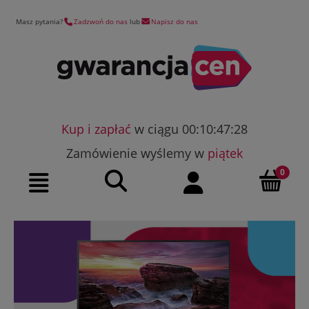
Masz pytania?
Zadzwoń do nas
lub
Napisz do nas
Kup i zapłać
w ciągu 00:10:47:27
Zamówienie wyślemy w
piątek
Szukaj
Moje konto
Menu