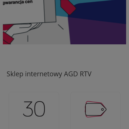
Sklep internetowy AGD RTV
Ciężko pracujemy aby
Jesteśmy firmą z 30-
zapewnić najlepsze
letnim doświadczeniem
oferty