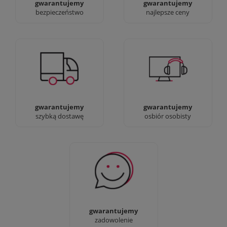
gwarantujemy
gwarantujemy
bezpieczeństwo
najlepsze ceny
Jesteśmy prawdziwi :)
90% dostaw następnego
możesz przyjść i
dnia, bez dopłat!
zobaczyć nasze sklepy
gwarantujemy
gwarantujemy
szybką dostawę
osbiór osobisty
Sprawdź nasze 100%
zadowolenia Klientów
gwarantujemy
zadowolenie