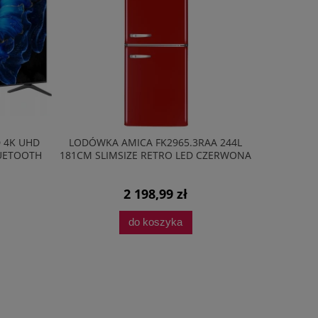
HD
LODÓWKA AMICA FK2965.3RAA 244L
LODÓWKA DO
OTH
181CM SLIMSIZE RETRO LED CZERWONA
BK2665.4I(E) 2
CI
2 198,99 zł
1 
do koszyka
do