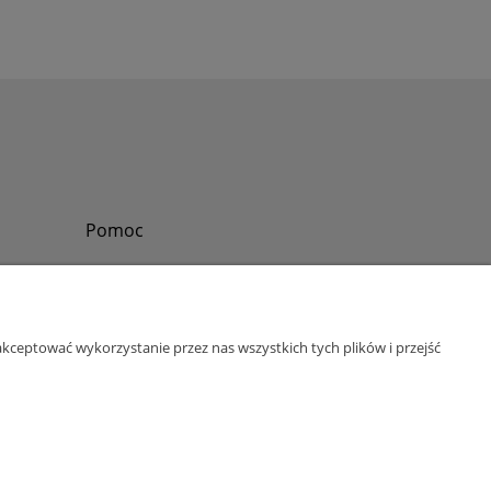
Pomoc
Zadzwoń do nas
Tel.
?
+48 730-860-006
Pon-Pt - 8:30 - 15:30
kceptować wykorzystanie przez nas wszystkich tych plików i przejść
bok@abinvest.info
ul. Lędzińska 14, 43-143 Lędziny, woj. śląskie
NIP: 6462981202