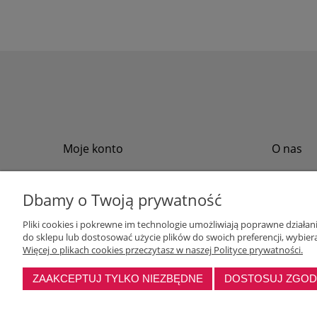
Moje konto
O nas
Twoje zamówienia
Regulamin
Przechowalnia
Formy płat
Dbamy o Twoją prywatność
Ustawienia konta
Formy dos
Pliki cookies i pokrewne im technologie umożliwiają poprawne działa
Polityka pr
do sklepu lub dostosować użycie plików do swoich preferencji, wybiera
Program loj
Więcej o plikach cookies przeczytasz w naszej Polityce prywatności.
ZAAKCEPTUJ TYLKO NIEZBĘDNE
DOSTOSUJ ZGO