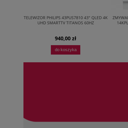
2B 20L
TELEWIZOR PHILIPS 43PUS7810 43" QLED 4K
ZMYWARKA 
 LED
UHD SMARTTV TITANOS 60HZ
14KPL A
940,00 zł
do koszyka