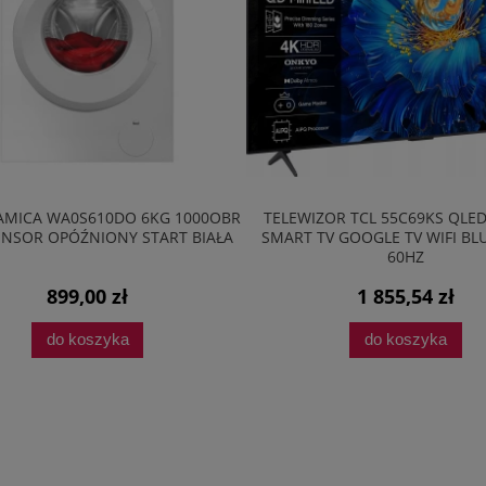
 WA0S610DO 6KG 1000OBR
TELEWIZOR TCL 55C69KS QLED 4K U
OPÓŹNIONY START BIAŁA
SMART TV GOOGLE TV WIFI BLUETO
60HZ
899,00 zł
1 855,54 zł
do koszyka
do koszyka