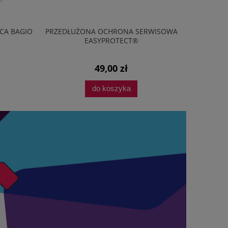
BAGIO
PRZEDŁUŻONA OCHRONA SERWISOWA
KUCHENKA
EASYPROTECT®
AMGF20E1GB 7
49,00 zł
do koszyka