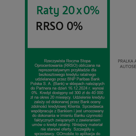
TELEWIZOR TCL 40S5L QLED FULL HD
PRALKA AMICA
SMART TV ANDROID WIFI BLUETOOTH
AUTOSENSOR 
CZARNY
1 065,54 zł
do koszyka