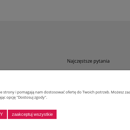
Najczęstsze pytania
Jak zamawiać za pobraniem?
ności
Kurier nie pozwala sprawdzić przesyłki
tawy
Zwroty i reklamacje
nie strony i pomagają nam dostosować ofertę do Twoich potrzeb. Możesz zaa
ywatności
jąc opcję "Dostosuj zgody".
alnościowy dla firm
DY
zaakceptuj wszystkie