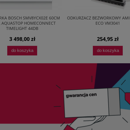
BOSCH SMV8YCX02E 60CM
ODKURZACZ BEZWORKOWY AMICA 
QUASTOP HOMECONNECT
ECO VM3041
TIMELIGHT 44DB
3 498,00 zł
254,95 zł
do koszyka
do koszyka