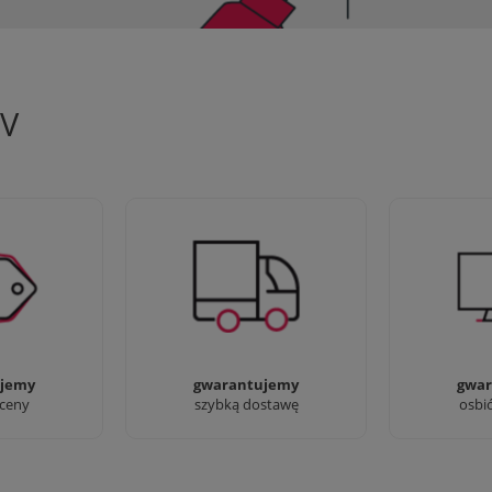
TV
 aby zapewnić
90% dostaw następnego dnia,
Jesteśmy pr
oferty
bez dopłat!
przyjść i zo
jemy
gwarantujemy
gwar
 ceny
szybką dostawę
osbi