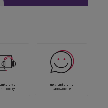
awdziwi :) możesz
Sprawdź nasze 100%
baczyć nasze sklepy
zadowolenia Klientów
antujemy
gwarantujemy
ór osobisty
zadowolenie