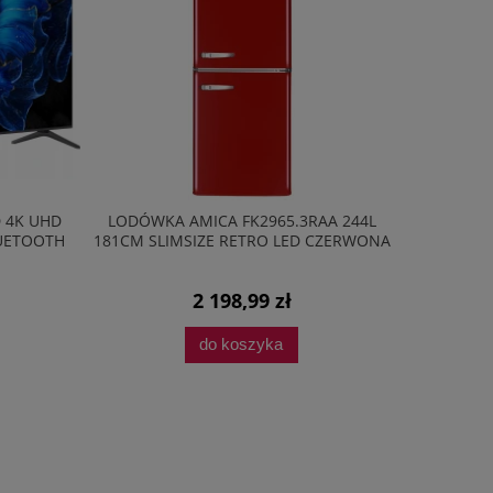
FK2965.3RAA 244L
LODÓWKA DO ZABUDOWY AMICA
ETRO LED CZERWONA
BK2665.4I(E) 202L 157,4CM FLEXISHELF
CICHA PRACA
,99 zł
1 597,05 zł
oszyka
do koszyka