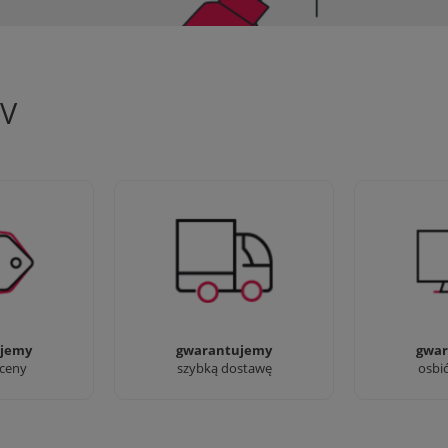
TV
 aby zapewnić
90% dostaw następnego dnia,
Jesteśmy pr
oferty
bez dopłat!
przyjść i zo
jemy
gwarantujemy
gwar
 ceny
szybką dostawę
osbi