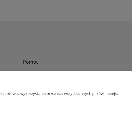
Pomoc
Zadzwoń do nas
Tel.
?
+48 730-860-006
Pon-Pt - 8:30 - 15:30
kceptować wykorzystanie przez nas wszystkich tych plików i przejść
bok@abinvest.info
ul. Lędzińska 14, 43-143 Lędziny, woj. śląskie
NIP: 6462981202