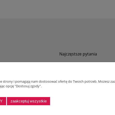
Najczęstsze pytania
Jak zamawiać za pobraniem?
ności
Kurier nie pozwala sprawdzić przesyłki
tawy
Zwroty i reklamacje
nie strony i pomagają nam dostosować ofertę do Twoich potrzeb. Możesz zaa
ywatności
jąc opcję "Dostosuj zgody".
alnościowy dla firm
DY
zaakceptuj wszystkie