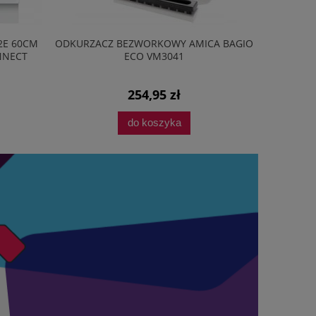
WORKOWY AMICA BAGIO
PRZEDŁUŻONA OCHRONA SERWISOW
O VM3041
EASYPROTECT®
54,95 zł
49,00 zł
o koszyka
do koszyka