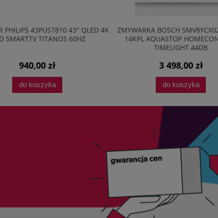
D 4K
ZMYWARKA BOSCH SMV8YCX02E 60CM
ODKURZACZ BEZ
14KPL AQUASTOP HOMECONNECT
EC
TIMELIGHT 44DB
3 498,00 zł
2
do koszyka
d