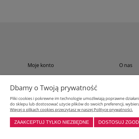
Moje konto
O nas
Twoje zamówienia
Regulamin
Przechowalnia
Formy płat
Dbamy o Twoją prywatność
Ustawienia konta
Formy dos
Pliki cookies i pokrewne im technologie umożliwiają poprawne działa
Polityka pr
do sklepu lub dostosować użycie plików do swoich preferencji, wybiera
Program loj
Więcej o plikach cookies przeczytasz w naszej Polityce prywatności.
ZAAKCEPTUJ TYLKO NIEZBĘDNE
DOSTOSUJ ZGO