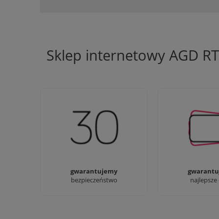
Sklep internetowy AGD R
Jesteśmy firmą z 30-letnim
Ciężko pracujemy
doświadczeniem
najlepsze 
gwarantujemy
gwarantu
bezpieczeństwo
najlepsze