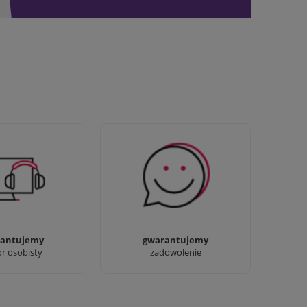
awdziwi :) możesz
Sprawdź nasze 100%
baczyć nasze sklepy
zadowolenia Klientów
antujemy
gwarantujemy
ór osobisty
zadowolenie