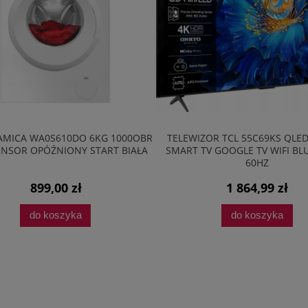
R
TELEWIZOR TCL 55C69KS QLED 4K UHD
LODÓWKA AMICA 
SMART TV GOOGLE TV WIFI BLUETOOTH
181CM SLIMSIZE R
60HZ
1 864,99 zł
2 198
do koszyka
do k