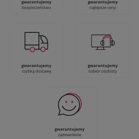
gwarantujemy
gwarantujemy
bezpieczeństwo
najlepsze ceny
Jesteśmy prawdziwi :)
90% dostaw następnego
możesz przyjść i
dnia, bez dopłat!
zobaczyć nasze sklepy
gwarantujemy
gwarantujemy
szybką dostawę
osbiór osobisty
Sprawdź nasze 100%
zadowolenia Klientów
gwarantujemy
zadowolenie