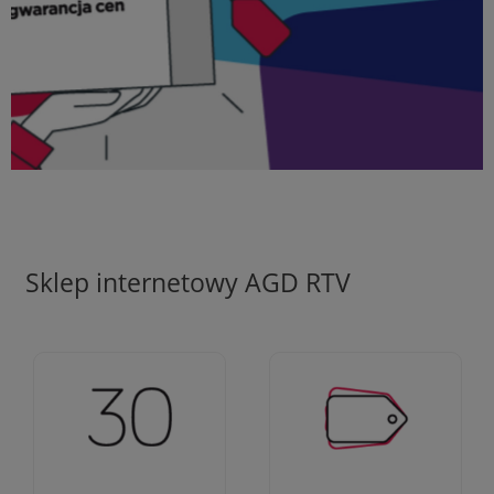
Sklep internetowy AGD RTV
Ciężko pracujemy aby
Jesteśmy firmą z 30-
zapewnić najlepsze
letnim doświadczeniem
oferty