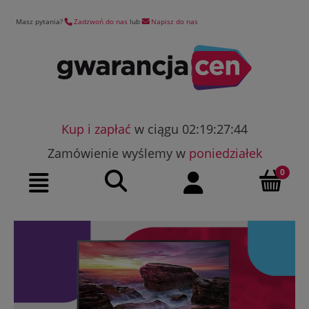
Masz pytania?
Zadzwoń do nas
lub
Napisz do nas
Kup i zapłać
w ciągu 02:19:27:44
Zamówienie wyślemy w
poniedziałek
Szukaj
Moje konto
Menu