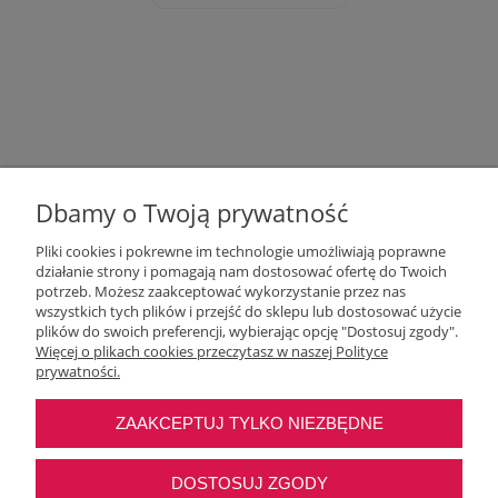
Dbamy o Twoją prywatność
Pliki cookies i pokrewne im technologie umożliwiają poprawne
działanie strony i pomagają nam dostosować ofertę do Twoich
potrzeb. Możesz zaakceptować wykorzystanie przez nas
wszystkich tych plików i przejść do sklepu lub dostosować użycie
Moje konto
plików do swoich preferencji, wybierając opcję "Dostosuj zgody".
Więcej o plikach cookies przeczytasz w naszej Polityce
prywatności.
O nas
ZAAKCEPTUJ TYLKO NIEZBĘDNE
Najczęstsze pytania
DOSTOSUJ ZGODY