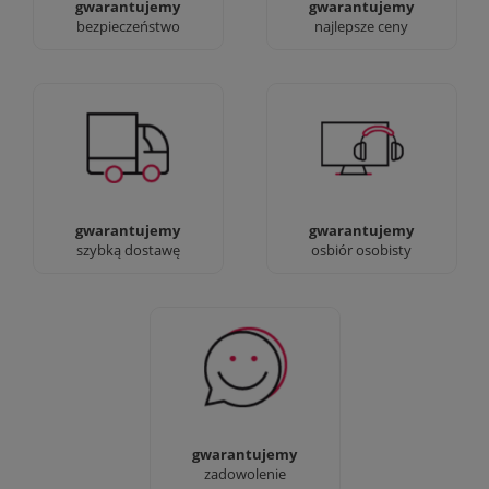
gwarantujemy
gwarantujemy
bezpieczeństwo
najlepsze ceny
Jesteśmy prawdziwi :)
90% dostaw następnego
możesz przyjść i
dnia, bez dopłat!
zobaczyć nasze sklepy
gwarantujemy
gwarantujemy
szybką dostawę
osbiór osobisty
Sprawdź nasze 100%
zadowolenia Klientów
gwarantujemy
zadowolenie