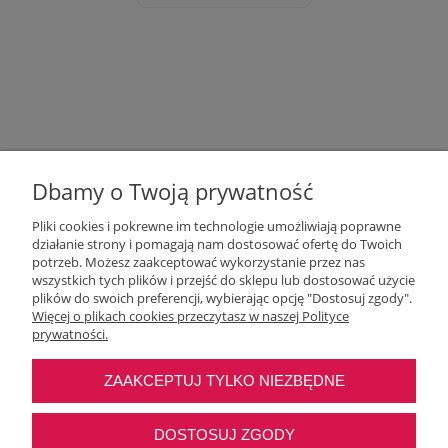
Dbamy o Twoją prywatność
Pliki cookies i pokrewne im technologie umożliwiają poprawne
działanie strony i pomagają nam dostosować ofertę do Twoich
potrzeb. Możesz zaakceptować wykorzystanie przez nas
wszystkich tych plików i przejść do sklepu lub dostosować użycie
Moje konto
plików do swoich preferencji, wybierając opcję "Dostosuj zgody".
Więcej o plikach cookies przeczytasz w naszej Polityce
prywatności.
O nas
ZAAKCEPTUJ TYLKO NIEZBĘDNE
Najczęstsze pytania
DOSTOSUJ ZGODY