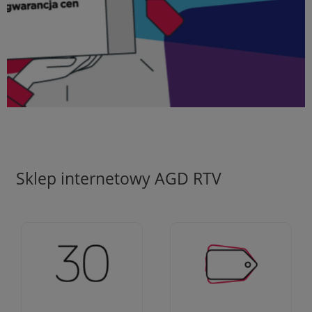
Sklep internetowy AGD RTV
Ciężko pracujemy aby
Jesteśmy firmą z 30-
zapewnić najlepsze
letnim doświadczeniem
oferty