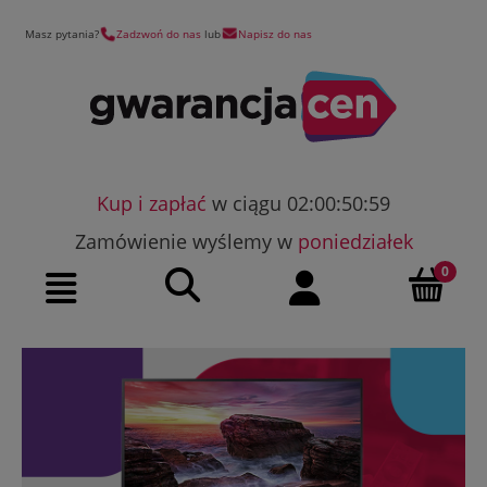
Masz pytania?
Zadzwoń do nas
lub
Napisz do nas
Kup i zapłać
w ciągu 02:00:50:58
Zamówienie wyślemy w
poniedziałek
Szukaj
Moje konto
Menu