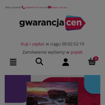
Masz pytania?
Zadzwoń do nas
lub
Napisz do nas
Kup i zapłać
w ciągu 00:02:52:09
Zamówienie wyślemy w
piątek
Szukaj
Moje konto
Menu