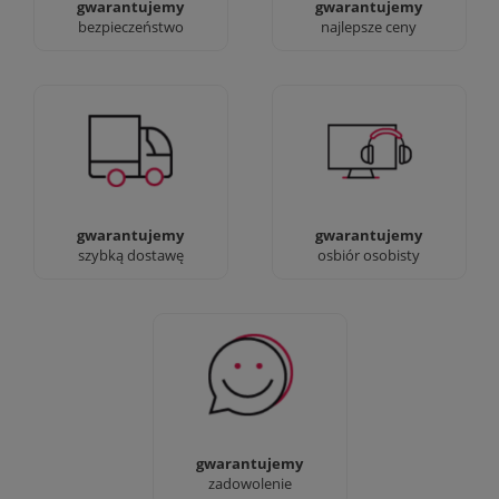
gwarantujemy
gwarantujemy
bezpieczeństwo
najlepsze ceny
Jesteśmy prawdziwi :)
90% dostaw następnego
możesz przyjść i
dnia, bez dopłat!
zobaczyć nasze sklepy
gwarantujemy
gwarantujemy
szybką dostawę
osbiór osobisty
Sprawdź nasze 100%
zadowolenia Klientów
gwarantujemy
zadowolenie