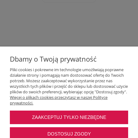
Dbamy o Twoją prywatność
Pliki cookies i pokrewne im technologie umożliwiają poprawne
działanie strony i pomagają nam dostosować ofertę do Twoich
potrzeb. Możesz zaakceptować wykorzystanie przez nas
wszystkich tych plików i przejść do sklepu lub dostosować użycie
Moje konto
plików do swoich preferencji, wybierając opcję "Dostosuj zgody".
Więcej o plikach cookies przeczytasz w naszej Polityce
prywatności.
O nas
ZAAKCEPTUJ TYLKO NIEZBĘDNE
Najczęstsze pytania
DOSTOSUJ ZGODY