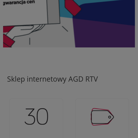
Sklep internetowy AGD RTV
Ciężko pracujemy aby
Jesteśmy firmą z 30-
zapewnić najlepsze
letnim doświadczeniem
oferty