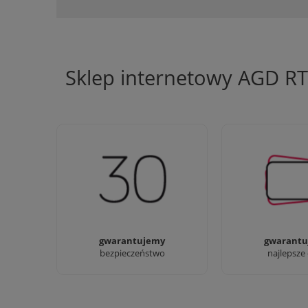
Sklep internetowy AGD R
Jesteśmy firmą z 30-letnim
Ciężko pracujemy
doświadczeniem
najlepsze 
gwarantujemy
gwarantu
bezpieczeństwo
najlepsze