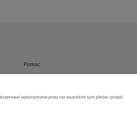
Pomoc
Zadzwoń do nas
Tel.
?
+48 730-860-006
Pon-Pt - 8:30 - 15:30
kceptować wykorzystanie przez nas wszystkich tych plików i przejść
bok@abinvest.info
ul. Lędzińska 14, 43-143 Lędziny, woj. śląskie
NIP: 6462981202