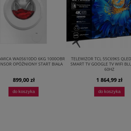
AMICA WA0S610DO 6KG 1000OBR
TELEWIZOR TCL 55C69KS QLE
NSOR OPÓŹNIONY START BIAŁA
SMART TV GOOGLE TV WIFI B
60HZ
899,00 zł
1 864,99 zł
do koszyka
do koszyka