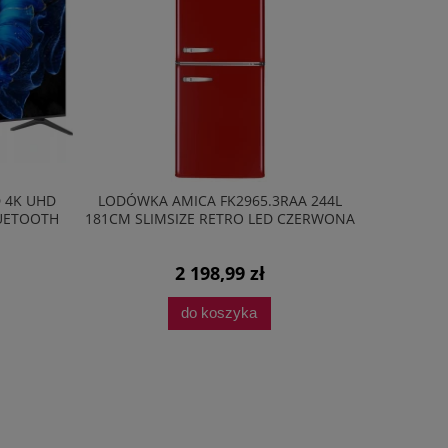
D 4K UHD
LODÓWKA AMICA FK2965.3RAA 244L
LODÓW
LUETOOTH
181CM SLIMSIZE RETRO LED CZERWONA
BK2665.4
2 198,99 zł
do koszyka