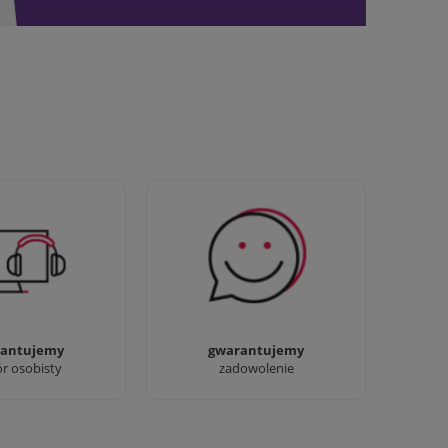
awdziwi :) możesz
Sprawdź nasze 100%
baczyć nasze sklepy
zadowolenia Klientów
antujemy
gwarantujemy
ór osobisty
zadowolenie