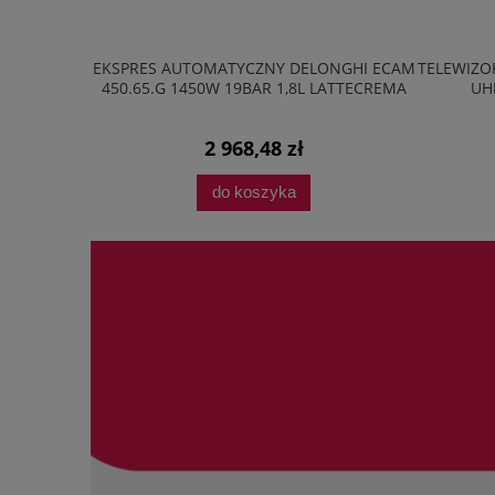
20M2B 20L
EKSPRES AUTOMATYCZNY DELONGHI ECAM
TELEWIZOR
AVE LED
450.65.G 1450W 19BAR 1,8L LATTECREMA
UH
2 968,48 zł
do koszyka