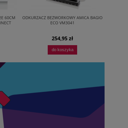
2E 60CM
ODKURZACZ BEZWORKOWY AMICA BAGIO
PRZEDŁU
NNECT
ECO VM3041
254,95 zł
do koszyka