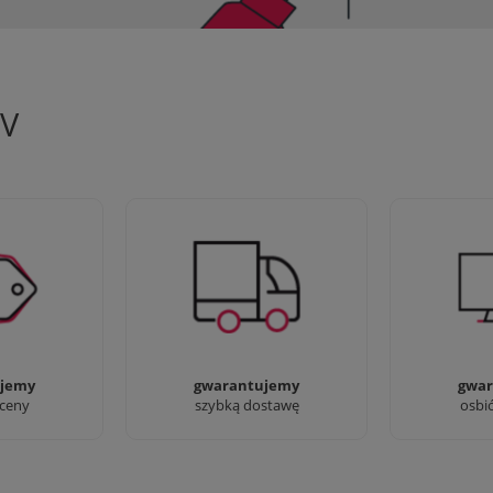
TV
 aby zapewnić
90% dostaw następnego dnia,
Jesteśmy pr
oferty
bez dopłat!
przyjść i zo
jemy
gwarantujemy
gwar
 ceny
szybką dostawę
osbi