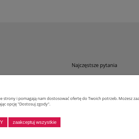
Najczęstsze pytania
Jak zamawiać za pobraniem?
ności
Kurier nie pozwala sprawdzić przesyłki
tawy
Zwroty i reklamacje
nie strony i pomagają nam dostosować ofertę do Twoich potrzeb. Możesz zaa
ywatności
jąc opcję "Dostosuj zgody".
alnościowy dla firm
DY
zaakceptuj wszystkie