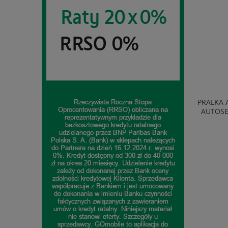
TELEWIZOR TCL 40S5L QLED FULL HD
PRALKA 
SMART TV ANDROID WIFI BLUETOOTH
AUTOSE
CZARNY
1 074,99 zł
do koszyka