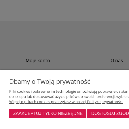
Moje konto
O nas
Twoje zamówienia
Regulamin
Przechowalnia
Formy płat
Dbamy o Twoją prywatność
Ustawienia konta
Formy dos
Pliki cookies i pokrewne im technologie umożliwiają poprawne działa
Polityka pr
do sklepu lub dostosować użycie plików do swoich preferencji, wybiera
Program loj
Więcej o plikach cookies przeczytasz w naszej Polityce prywatności.
ZAAKCEPTUJ TYLKO NIEZBĘDNE
DOSTOSUJ ZGO