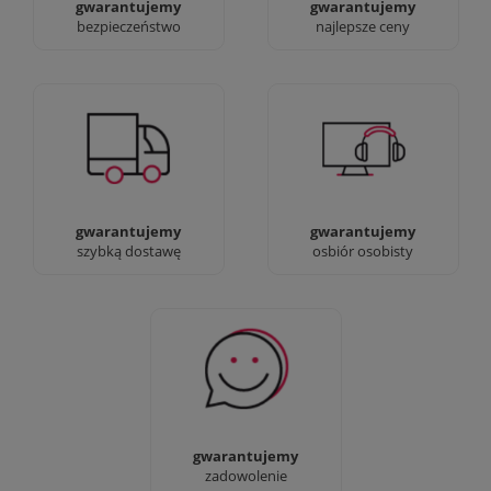
gwarantujemy
gwarantujemy
bezpieczeństwo
najlepsze ceny
Jesteśmy prawdziwi :)
90% dostaw następnego
możesz przyjść i
dnia, bez dopłat!
zobaczyć nasze sklepy
gwarantujemy
gwarantujemy
szybką dostawę
osbiór osobisty
Sprawdź nasze 100%
zadowolenia Klientów
gwarantujemy
zadowolenie