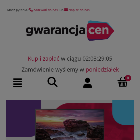
Masz pytania?
Zadzwoń do nas
lub
Napisz do nas
Kup i zapłać
w ciągu 02:03:29:04
Zamówienie wyślemy w
poniedziałek
Szukaj
Moje konto
Menu