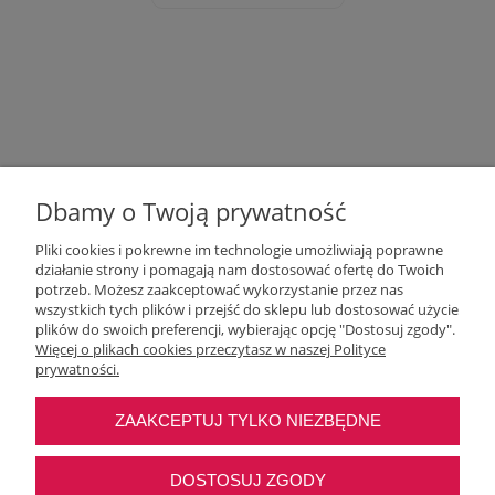
Dbamy o Twoją prywatność
Pliki cookies i pokrewne im technologie umożliwiają poprawne
działanie strony i pomagają nam dostosować ofertę do Twoich
potrzeb. Możesz zaakceptować wykorzystanie przez nas
wszystkich tych plików i przejść do sklepu lub dostosować użycie
Moje konto
plików do swoich preferencji, wybierając opcję "Dostosuj zgody".
Więcej o plikach cookies przeczytasz w naszej Polityce
prywatności.
O nas
ZAAKCEPTUJ TYLKO NIEZBĘDNE
Najczęstsze pytania
DOSTOSUJ ZGODY