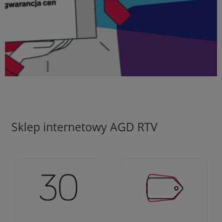
Sklep internetowy AGD RTV
Ciężko pracujemy aby
Jesteśmy firmą z 30-
zapewnić najlepsze
letnim doświadczeniem
oferty