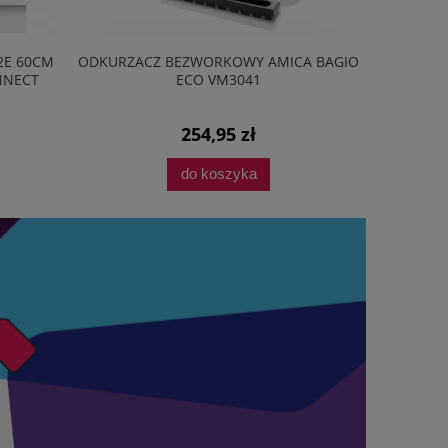
2E 60CM
ODKURZACZ BEZWORKOWY AMICA BAGIO
PRZEDŁU
NNECT
ECO VM3041
254,95 zł
do koszyka