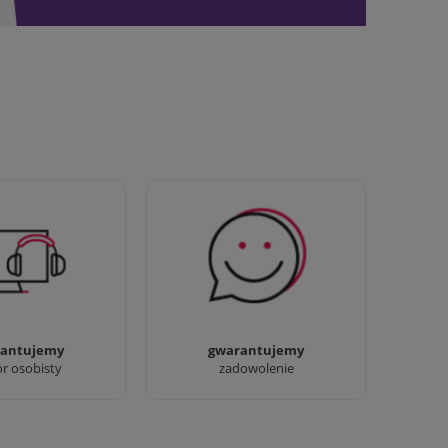
awdziwi :) możesz
Sprawdź nasze 100%
baczyć nasze sklepy
zadowolenia Klientów
antujemy
gwarantujemy
ór osobisty
zadowolenie