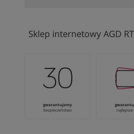
Sklep internetowy AGD R
Jesteśmy firmą z 30-letnim
Ciężko pracujemy
doświadczeniem
najlepsze 
gwarantujemy
gwarantu
bezpieczeństwo
najlepsze