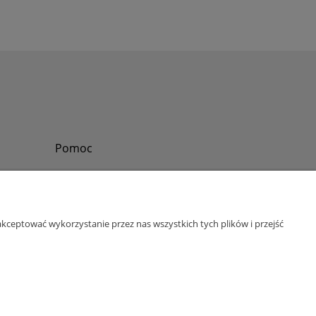
Pomoc
Zadzwoń do nas
Tel.
?
+48 730-860-006
Pon-Pt - 8:30 - 15:30
kceptować wykorzystanie przez nas wszystkich tych plików i przejść
bok@abinvest.info
ul. Lędzińska 14, 43-143 Lędziny, woj. śląskie
NIP: 6462981202