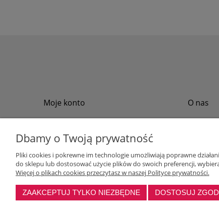
Moje konto
O nas
Twoje zamówienia
Regulamin
Przechowalnia
Formy płat
Dbamy o Twoją prywatność
Ustawienia konta
Formy dos
Pliki cookies i pokrewne im technologie umożliwiają poprawne działa
Polityka pr
do sklepu lub dostosować użycie plików do swoich preferencji, wybiera
Program loj
Więcej o plikach cookies przeczytasz w naszej Polityce prywatności.
ZAAKCEPTUJ TYLKO NIEZBĘDNE
DOSTOSUJ ZGO