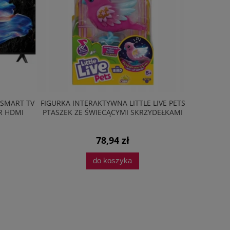
 SMART TV
FIGURKA INTERAKTYWNA LITTLE LIVE PETS
ZESTAW AG
R HDMI
PTASZEK ZE ŚWIECĄCYMI SKRZYDEŁKAMI
PŁYTA 
78,94 zł
do koszyka