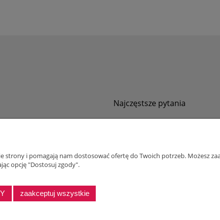
Najczęstsze pytania
Jak zamawiać za pobraniem?
ności
Kurier nie pozwala sprawdzić przesyłki
tawy
Zwroty i reklamacje
nie strony i pomagają nam dostosować ofertę do Twoich potrzeb. Możesz zaa
ywatności
jąc opcję "Dostosuj zgody".
alnościowy dla firm
DY
zaakceptuj wszystkie