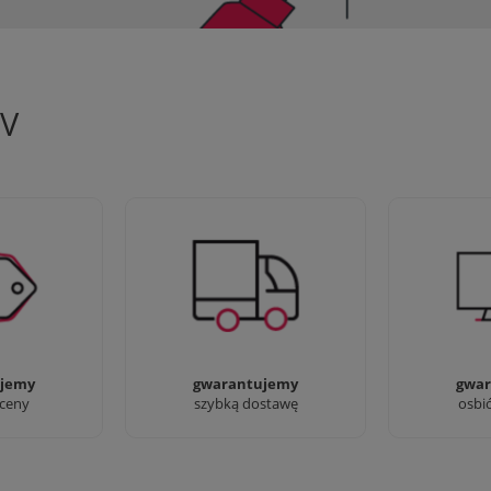
TV
 aby zapewnić
90% dostaw następnego dnia,
Jesteśmy pr
oferty
bez dopłat!
przyjść i zo
jemy
gwarantujemy
gwar
 ceny
szybką dostawę
osbi