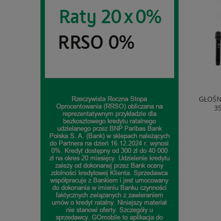
EKSPRES AUTOMATYCZNY DELONGHI
GŁOŚN
ECAM290.81.TB 1450W 1,8L 15BAR
3
1 714,99 zł
do koszyka