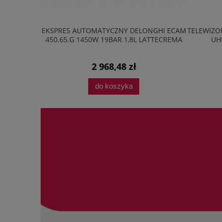
20M2B 20L
EKSPRES AUTOMATYCZNY DELONGHI ECAM
TELEWIZOR
AVE LED
450.65.G 1450W 19BAR 1,8L LATTECREMA
UH
2 968,48 zł
do koszyka