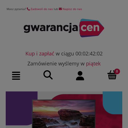
Masz pytania?
Zadzwoń do nas
lub
Napisz do nas
Kup i zapłać
w ciągu 00:02:42:02
Zamówienie wyślemy w
piątek
Szukaj
Moje konto
Menu