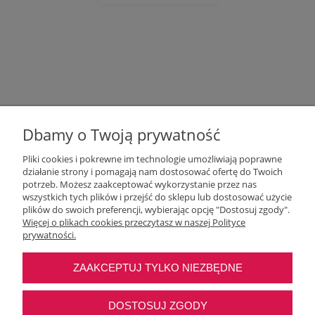
Dbamy o Twoją prywatność
Pliki cookies i pokrewne im technologie umożliwiają poprawne
działanie strony i pomagają nam dostosować ofertę do Twoich
potrzeb. Możesz zaakceptować wykorzystanie przez nas
wszystkich tych plików i przejść do sklepu lub dostosować użycie
Moje konto
plików do swoich preferencji, wybierając opcję "Dostosuj zgody".
Więcej o plikach cookies przeczytasz w naszej Polityce
prywatności.
O nas
ZAAKCEPTUJ TYLKO NIEZBĘDNE
Najczęstsze pytania
DOSTOSUJ ZGODY