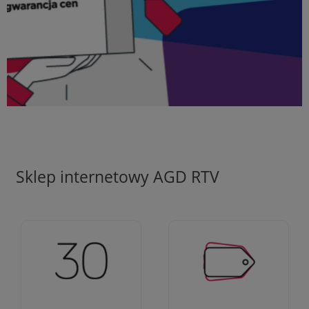
Sklep internetowy AGD RTV
Ciężko pracujemy aby
Jesteśmy firmą z 30-
zapewnić najlepsze
letnim doświadczeniem
oferty