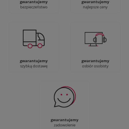
gwarantujemy
gwarantujemy
bezpieczeństwo
najlepsze ceny
Jesteśmy prawdziwi :)
90% dostaw następnego
możesz przyjść i
dnia, bez dopłat!
zobaczyć nasze sklepy
gwarantujemy
gwarantujemy
szybką dostawę
osbiór osobisty
Sprawdź nasze 100%
zadowolenia Klientów
gwarantujemy
zadowolenie