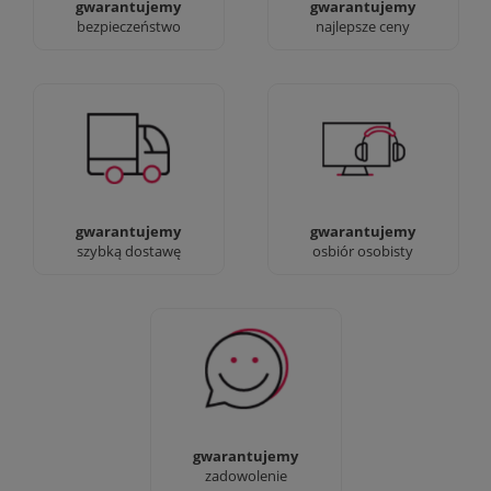
gwarantujemy
gwarantujemy
bezpieczeństwo
najlepsze ceny
Jesteśmy prawdziwi :)
90% dostaw następnego
możesz przyjść i
dnia, bez dopłat!
zobaczyć nasze sklepy
gwarantujemy
gwarantujemy
szybką dostawę
osbiór osobisty
Sprawdź nasze 100%
zadowolenia Klientów
gwarantujemy
zadowolenie