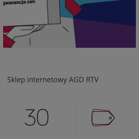
Sklep internetowy AGD RTV
Ciężko pracujemy aby
Jesteśmy firmą z 30-
zapewnić najlepsze
letnim doświadczeniem
oferty