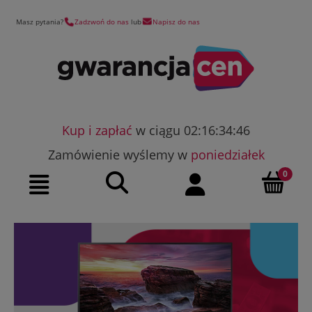
Masz pytania?
Zadzwoń do nas
lub
Napisz do nas
Kup i zapłać
w ciągu 02:16:34:45
Zamówienie wyślemy w
poniedziałek
Szukaj
Moje konto
Menu