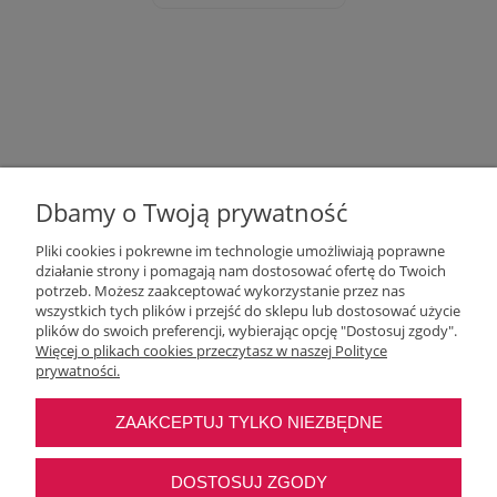
Dbamy o Twoją prywatność
Pliki cookies i pokrewne im technologie umożliwiają poprawne
działanie strony i pomagają nam dostosować ofertę do Twoich
potrzeb. Możesz zaakceptować wykorzystanie przez nas
wszystkich tych plików i przejść do sklepu lub dostosować użycie
Moje konto
plików do swoich preferencji, wybierając opcję "Dostosuj zgody".
Więcej o plikach cookies przeczytasz w naszej Polityce
prywatności.
O nas
ZAAKCEPTUJ TYLKO NIEZBĘDNE
Najczęstsze pytania
DOSTOSUJ ZGODY