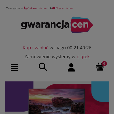
Masz pytania?
Zadzwoń do nas
lub
Napisz do nas
Kup i zapłać
w ciągu 00:21:40:25
Zamówienie wyślemy w
piątek
Szukaj
Moje konto
Menu