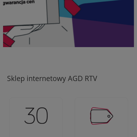
Sklep internetowy AGD RTV
Ciężko pracujemy aby
Jesteśmy firmą z 30-
zapewnić najlepsze
letnim doświadczeniem
oferty