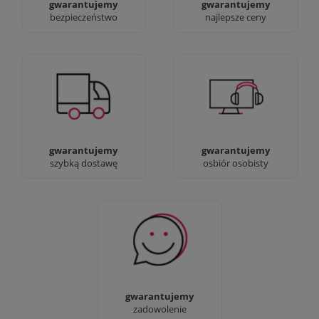
gwarantujemy
gwarantujemy
bezpieczeństwo
najlepsze ceny
Jesteśmy prawdziwi :)
90% dostaw następnego
możesz przyjść i
dnia, bez dopłat!
zobaczyć nasze sklepy
gwarantujemy
gwarantujemy
szybką dostawę
osbiór osobisty
Sprawdź nasze 100%
zadowolenia Klientów
gwarantujemy
zadowolenie