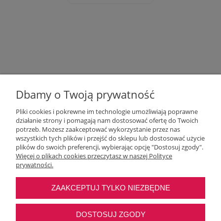
Dbamy o Twoją prywatność
Pliki cookies i pokrewne im technologie umożliwiają poprawne
działanie strony i pomagają nam dostosować ofertę do Twoich
potrzeb. Możesz zaakceptować wykorzystanie przez nas
wszystkich tych plików i przejść do sklepu lub dostosować użycie
Moje konto
plików do swoich preferencji, wybierając opcję "Dostosuj zgody".
Więcej o plikach cookies przeczytasz w naszej Polityce
prywatności.
O nas
ZAAKCEPTUJ TYLKO NIEZBĘDNE
Najczęstsze pytania
DOSTOSUJ ZGODY