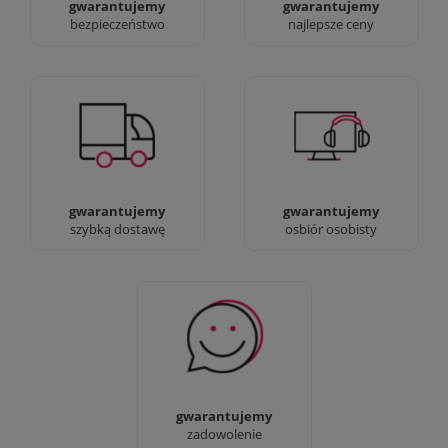
gwarantujemy
gwarantujemy
bezpieczeństwo
najlepsze ceny
Jesteśmy prawdziwi :)
90% dostaw następnego
możesz przyjść i
dnia, bez dopłat!
zobaczyć nasze sklepy
gwarantujemy
gwarantujemy
szybką dostawę
osbiór osobisty
Sprawdź nasze 100%
zadowolenia Klientów
gwarantujemy
zadowolenie