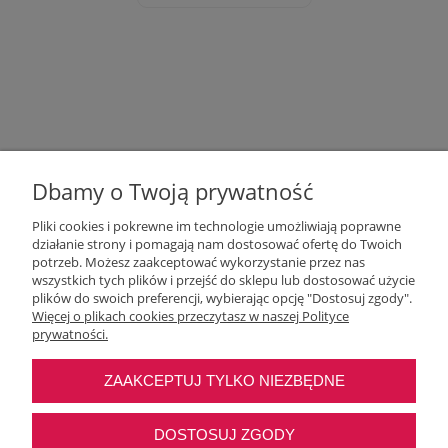
Dbamy o Twoją prywatność
Pliki cookies i pokrewne im technologie umożliwiają poprawne
działanie strony i pomagają nam dostosować ofertę do Twoich
potrzeb. Możesz zaakceptować wykorzystanie przez nas
wszystkich tych plików i przejść do sklepu lub dostosować użycie
Moje konto
plików do swoich preferencji, wybierając opcję "Dostosuj zgody".
Więcej o plikach cookies przeczytasz w naszej Polityce
prywatności.
O nas
ZAAKCEPTUJ TYLKO NIEZBĘDNE
Najczęstsze pytania
DOSTOSUJ ZGODY