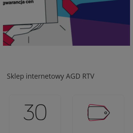
Sklep internetowy AGD RTV
Ciężko pracujemy aby
Jesteśmy firmą z 30-
zapewnić najlepsze
letnim doświadczeniem
oferty