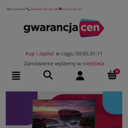
Masz pytania?
Zadzwoń do nas
lub
Napisz do nas
Kup i zapłać
w ciągu 00:05:31:10
Zamówienie wyślemy w
niedziela
Szukaj
Moje konto
Menu