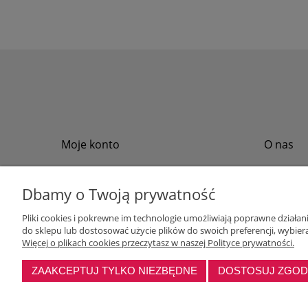
Moje konto
O nas
Twoje zamówienia
Regulamin
Przechowalnia
Formy płat
Dbamy o Twoją prywatność
Ustawienia konta
Formy dos
Pliki cookies i pokrewne im technologie umożliwiają poprawne działa
Polityka pr
do sklepu lub dostosować użycie plików do swoich preferencji, wybiera
Program loj
Więcej o plikach cookies przeczytasz w naszej Polityce prywatności.
ZAAKCEPTUJ TYLKO NIEZBĘDNE
DOSTOSUJ ZGO