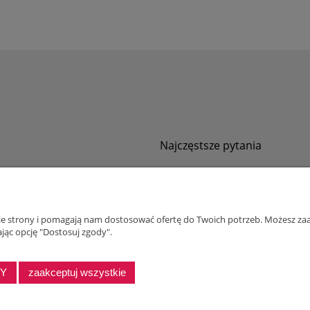
Najczęstsze pytania
Jak zamawiać za pobraniem?
ności
Kurier nie pozwala sprawdzić przesyłki
tawy
Zwroty i reklamacje
nie strony i pomagają nam dostosować ofertę do Twoich potrzeb. Możesz zaa
ywatności
jąc opcję "Dostosuj zgody".
alnościowy dla firm
DY
zaakceptuj wszystkie