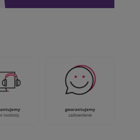
awdziwi :) możesz
Sprawdź nasze 100%
baczyć nasze sklepy
zadowolenia Klientów
antujemy
gwarantujemy
ór osobisty
zadowolenie