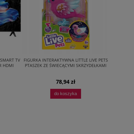
 SMART TV
FIGURKA INTERAKTYWNA LITTLE LIVE PETS
ZESTAW AG
R HDMI
PTASZEK ZE ŚWIECĄCYMI SKRZYDEŁKAMI
PŁYTA 
78,94 zł
do koszyka