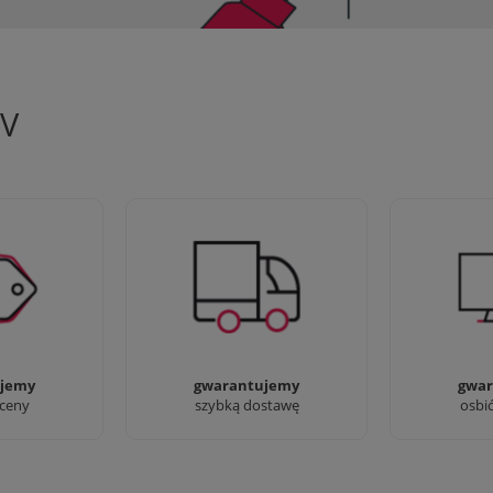
TV
 aby zapewnić
90% dostaw następnego dnia,
Jesteśmy pr
oferty
bez dopłat!
przyjść i zo
jemy
gwarantujemy
gwar
 ceny
szybką dostawę
osbi