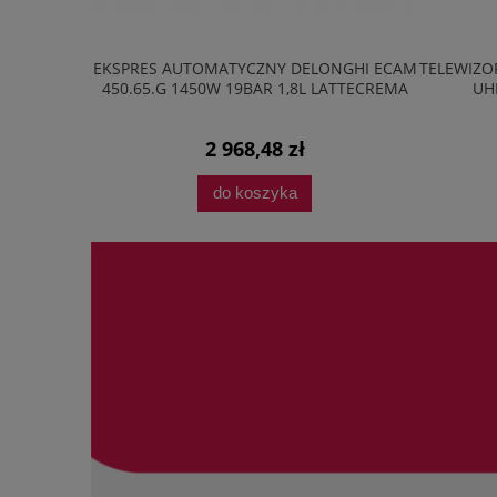
20M2B 20L
EKSPRES AUTOMATYCZNY DELONGHI ECAM
TELEWIZOR
AVE LED
450.65.G 1450W 19BAR 1,8L LATTECREMA
UH
2 968,48 zł
do koszyka