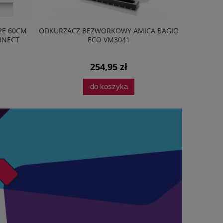
2E 60CM
ODKURZACZ BEZWORKOWY AMICA BAGIO
PRZEDŁU
NNECT
ECO VM3041
254,95 zł
do koszyka