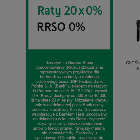
EKSPRES AUTOMATYCZNY DELONGHI
GŁOŚN
ECAM290.81.TB 1450W 1,8L 15BAR
3
1 714,99 zł
do koszyka