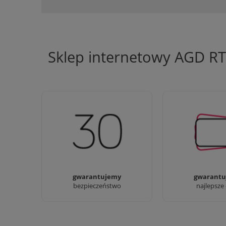
Sklep internetowy AGD R
Jesteśmy firmą z 30-letnim
Ciężko pracujemy
doświadczeniem
najlepsze 
gwarantujemy
gwarantu
bezpieczeństwo
najlepsze