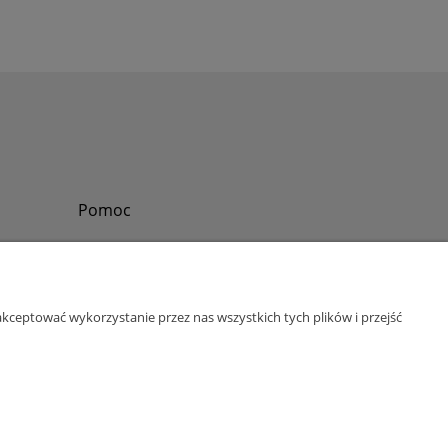
Pomoc
Zadzwoń do nas
Tel.
?
+48 730-860-006
Pon-Pt - 8:30 - 15:30
kceptować wykorzystanie przez nas wszystkich tych plików i przejść
bok@abinvest.info
ul. Lędzińska 14, 43-143 Lędziny, woj. śląskie
NIP: 6462981202