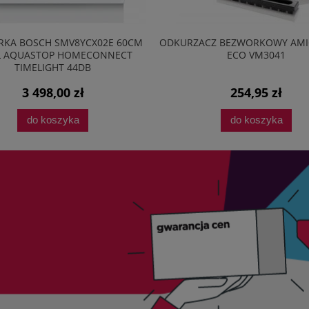
MV8YCX02E 60CM
ODKURZACZ BEZWORKOWY AMICA BAGIO
 HOMECONNECT
ECO VM3041
T 44DB
0 zł
254,95 zł
yka
do koszyka