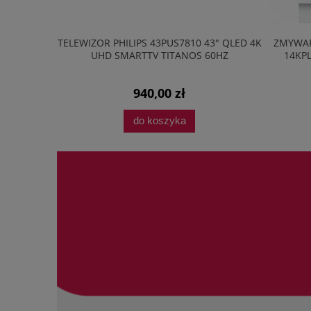
ELEWIZOR PHILIPS 43PUS7810 43" QLED 4K
ZMYWARKA BOSCH S
UHD SMARTTV TITANOS 60HZ
14KPL AQUASTOP
TIMELIGH
940,00 zł
3 498,0
do koszyka
do kosz