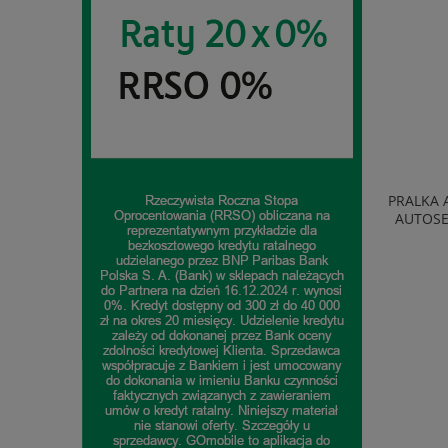
TELEWIZOR TCL 40S5L QLED FULL HD
PRALKA AMICA WA0S61
SMART TV ANDROID WIFI BLUETOOTH
AUTOSENSOR OPÓŹNIO
CZARNY
1 065,54 zł
899,00 
do koszyka
do koszy