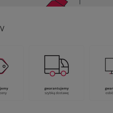
TV
 aby zapewnić
90% dostaw następnego dnia,
Jesteśmy pr
oferty
bez dopłat!
przyjść i zo
jemy
gwarantujemy
gwar
 ceny
szybką dostawę
osbi