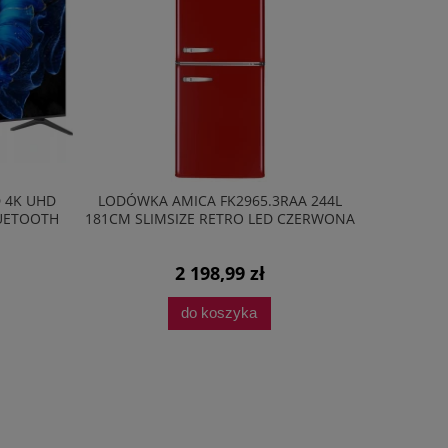
LODÓWKA AMICA FK2965.3RAA 244L
LODÓWKA DO ZABUD
1CM SLIMSIZE RETRO LED CZERWONA
BK2665.4I(E) 202L 157,4
CICHA PRAC
2 198,99 zł
1 597,05 z
do koszyka
do koszyka