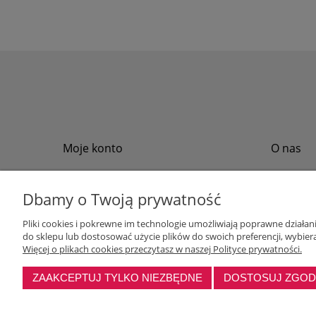
Moje konto
O nas
Twoje zamówienia
Regulamin
Przechowalnia
Formy płat
Dbamy o Twoją prywatność
Ustawienia konta
Formy dos
Pliki cookies i pokrewne im technologie umożliwiają poprawne działa
Polityka pr
do sklepu lub dostosować użycie plików do swoich preferencji, wybiera
Program loj
Więcej o plikach cookies przeczytasz w naszej Polityce prywatności.
ZAAKCEPTUJ TYLKO NIEZBĘDNE
DOSTOSUJ ZGO