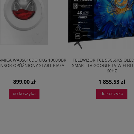
0DO 6KG 1000OBR
TELEWIZOR TCL 55C69KS QLED 4K UHD
NY START BIAŁA
SMART TV GOOGLE TV WIFI BLUETOOTH
18
60HZ
zł
1 855,53 zł
ka
do koszyka