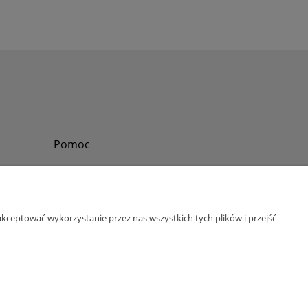
Pomoc
Zadzwoń do nas
Tel.
?
+48 730-860-006
Pon-Pt - 8:30 - 15:30
kceptować wykorzystanie przez nas wszystkich tych plików i przejść
bok@abinvest.info
ul. Lędzińska 14, 43-143 Lędziny, woj. śląskie
NIP: 6462981202