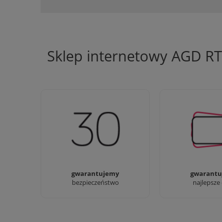
Sklep internetowy AGD R
Jesteśmy firmą z 30-letnim
Ciężko pracujemy
doświadczeniem
najlepsze 
gwarantujemy
gwarantu
bezpieczeństwo
najlepsze