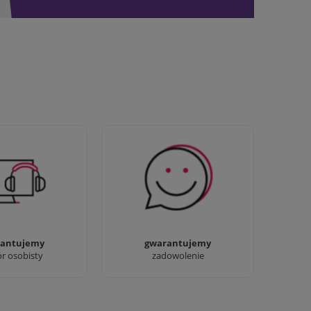
awdziwi :) możesz
Sprawdź nasze 100%
baczyć nasze sklepy
zadowolenia Klientów
antujemy
gwarantujemy
ór osobisty
zadowolenie