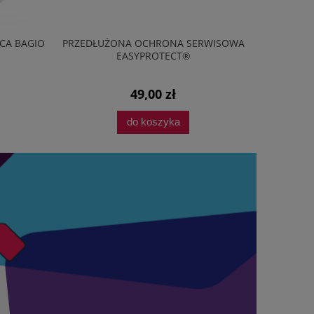
PRZEDŁUŻONA OCHRONA SERWISOWA
KUCHENKA MIKROFA
EASYPROTECT®
AMGF20E1GB 700W 20L 
49,00 zł
269,87 
do koszyka
do koszy