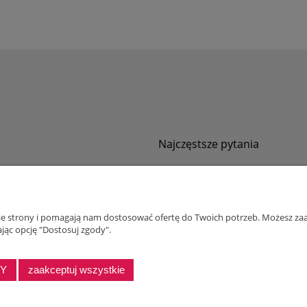
Najczęstsze pytania
Jak zamawiać za pobraniem?
ności
Kurier nie pozwala sprawdzić przesyłki
tawy
Zwroty i reklamacje
nie strony i pomagają nam dostosować ofertę do Twoich potrzeb. Możesz zaa
ywatności
jąc opcję "Dostosuj zgody".
alnościowy dla firm
DY
zaakceptuj wszystkie