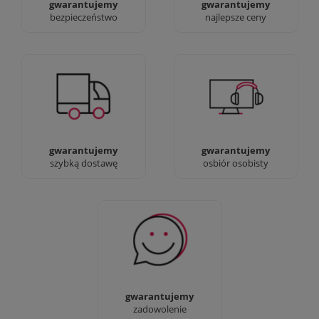
gwarantujemy
gwarantujemy
bezpieczeństwo
najlepsze ceny
Jesteśmy prawdziwi :)
90% dostaw następnego
możesz przyjść i
dnia, bez dopłat!
zobaczyć nasze sklepy
gwarantujemy
gwarantujemy
szybką dostawę
osbiór osobisty
Sprawdź nasze 100%
zadowolenia Klientów
gwarantujemy
zadowolenie