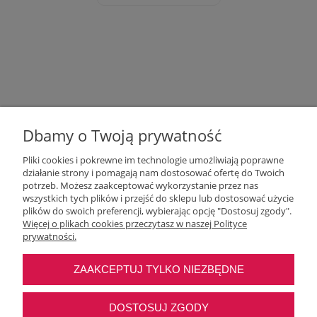
Dbamy o Twoją prywatność
Pliki cookies i pokrewne im technologie umożliwiają poprawne
działanie strony i pomagają nam dostosować ofertę do Twoich
potrzeb. Możesz zaakceptować wykorzystanie przez nas
wszystkich tych plików i przejść do sklepu lub dostosować użycie
Moje konto
plików do swoich preferencji, wybierając opcję "Dostosuj zgody".
Więcej o plikach cookies przeczytasz w naszej Polityce
prywatności.
O nas
ZAAKCEPTUJ TYLKO NIEZBĘDNE
Najczęstsze pytania
DOSTOSUJ ZGODY