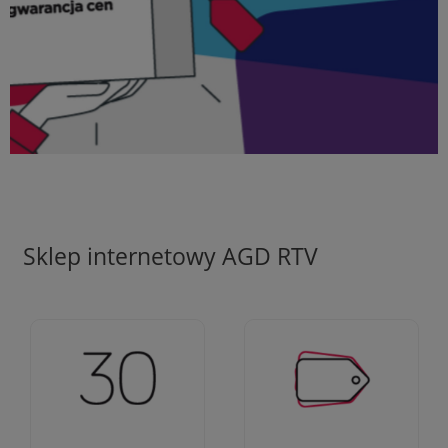
Sklep internetowy AGD RTV
Ciężko pracujemy aby
Jesteśmy firmą z 30-
zapewnić najlepsze
letnim doświadczeniem
oferty