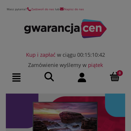
Masz pytania?
Zadzwoń do nas
lub
Napisz do nas
Kup i zapłać
w ciągu 00:15:10:41
Zamówienie wyślemy w
piątek
Szukaj
Moje konto
Menu