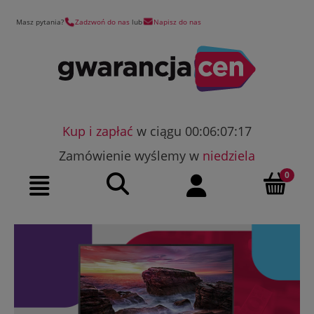
Masz pytania?
Zadzwoń do nas
lub
Napisz do nas
Kup i zapłać
w ciągu 00:06:07:16
Zamówienie wyślemy w
niedziela
Szukaj
Moje konto
Menu