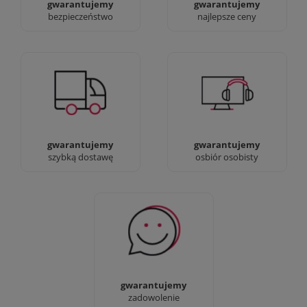
gwarantujemy
gwarantujemy
bezpieczeństwo
najlepsze ceny
Jesteśmy prawdziwi :)
90% dostaw następnego
możesz przyjść i
dnia, bez dopłat!
zobaczyć nasze sklepy
gwarantujemy
gwarantujemy
szybką dostawę
osbiór osobisty
Sprawdź nasze 100%
zadowolenia Klientów
gwarantujemy
zadowolenie