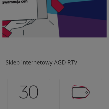
Sklep internetowy AGD RTV
Ciężko pracujemy aby
Jesteśmy firmą z 30-
zapewnić najlepsze
letnim doświadczeniem
oferty