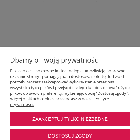
Dbamy o Twoją prywatność
Pliki cookies i pokrewne im technologie umożliwiają poprawne
działanie strony i pomagają nam dostosować ofertę do Twoich
potrzeb. Możesz zaakceptować wykorzystanie przez nas
wszystkich tych plików i przejść do sklepu lub dostosować użycie
Moje konto
plików do swoich preferencji, wybierając opcję "Dostosuj zgody".
Więcej o plikach cookies przeczytasz w naszej Polityce
prywatności.
O nas
ZAAKCEPTUJ TYLKO NIEZBĘDNE
Najczęstsze pytania
DOSTOSUJ ZGODY