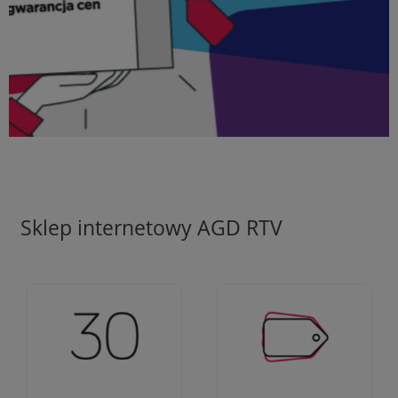
Sklep internetowy AGD RTV
Ciężko pracujemy aby
Jesteśmy firmą z 30-
zapewnić najlepsze
letnim doświadczeniem
oferty