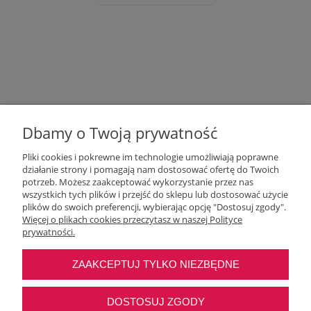
Dbamy o Twoją prywatność
Pliki cookies i pokrewne im technologie umożliwiają poprawne
działanie strony i pomagają nam dostosować ofertę do Twoich
potrzeb. Możesz zaakceptować wykorzystanie przez nas
wszystkich tych plików i przejść do sklepu lub dostosować użycie
Moje konto
plików do swoich preferencji, wybierając opcję "Dostosuj zgody".
Więcej o plikach cookies przeczytasz w naszej Polityce
prywatności.
O nas
ZAAKCEPTUJ TYLKO NIEZBĘDNE
Najczęstsze pytania
DOSTOSUJ ZGODY