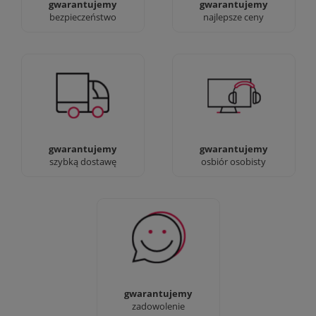
gwarantujemy
gwarantujemy
bezpieczeństwo
najlepsze ceny
Jesteśmy prawdziwi :)
90% dostaw następnego
możesz przyjść i
dnia, bez dopłat!
zobaczyć nasze sklepy
gwarantujemy
gwarantujemy
szybką dostawę
osbiór osobisty
Sprawdź nasze 100%
zadowolenia Klientów
gwarantujemy
zadowolenie