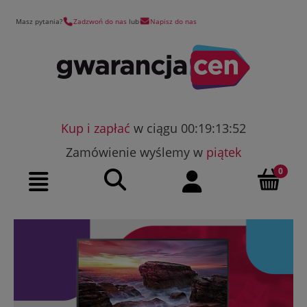
Masz pytania?
Zadzwoń do nas
lub
Napisz do nas
Kup i zapłać
w ciągu 00:19:13:52
Zamówienie wyślemy w
piątek
Szukaj
Moje konto
Menu