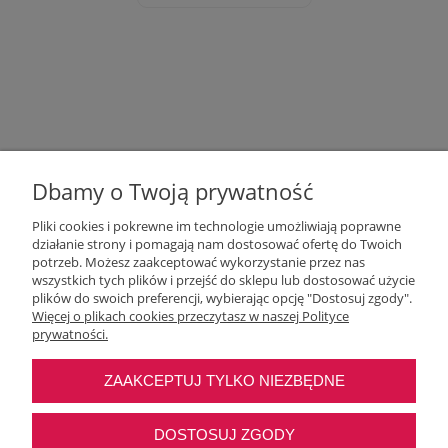
Dbamy o Twoją prywatność
Pliki cookies i pokrewne im technologie umożliwiają poprawne
działanie strony i pomagają nam dostosować ofertę do Twoich
potrzeb. Możesz zaakceptować wykorzystanie przez nas
wszystkich tych plików i przejść do sklepu lub dostosować użycie
Moje konto
plików do swoich preferencji, wybierając opcję "Dostosuj zgody".
Więcej o plikach cookies przeczytasz w naszej Polityce
prywatności.
O nas
ZAAKCEPTUJ TYLKO NIEZBĘDNE
Najczęstsze pytania
DOSTOSUJ ZGODY