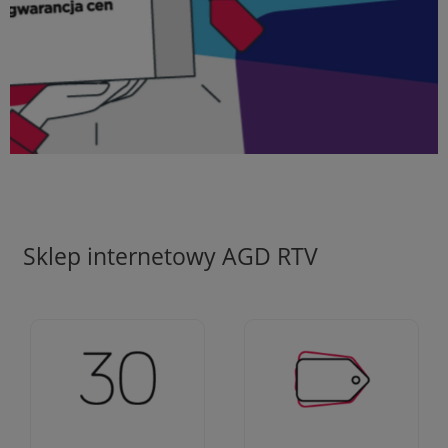
Sklep internetowy AGD RTV
Ciężko pracujemy aby
Jesteśmy firmą z 30-
zapewnić najlepsze
letnim doświadczeniem
oferty