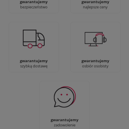
gwarantujemy
gwarantujemy
bezpieczeństwo
najlepsze ceny
Jesteśmy prawdziwi :)
90% dostaw następnego
możesz przyjść i
dnia, bez dopłat!
zobaczyć nasze sklepy
gwarantujemy
gwarantujemy
szybką dostawę
osbiór osobisty
Sprawdź nasze 100%
zadowolenia Klientów
gwarantujemy
zadowolenie