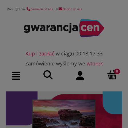
Masz pytania?
Zadzwoń do nas
lub
Napisz do nas
Kup i zapłać
w ciągu 00:18:17:33
Zamówienie wyślemy we
wtorek
Szukaj
Moje konto
Menu