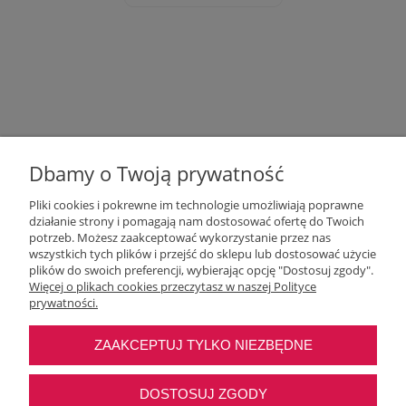
Dbamy o Twoją prywatność
Pliki cookies i pokrewne im technologie umożliwiają poprawne
działanie strony i pomagają nam dostosować ofertę do Twoich
potrzeb. Możesz zaakceptować wykorzystanie przez nas
wszystkich tych plików i przejść do sklepu lub dostosować użycie
Moje konto
plików do swoich preferencji, wybierając opcję "Dostosuj zgody".
Więcej o plikach cookies przeczytasz w naszej Polityce
prywatności.
O nas
ZAAKCEPTUJ TYLKO NIEZBĘDNE
Najczęstsze pytania
DOSTOSUJ ZGODY