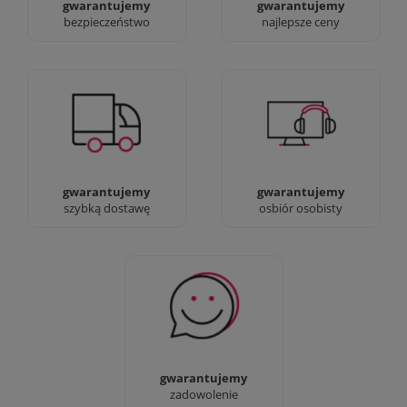
gwarantujemy
gwarantujemy
bezpieczeństwo
najlepsze ceny
Jesteśmy prawdziwi :)
90% dostaw następnego
możesz przyjść i
dnia, bez dopłat!
zobaczyć nasze sklepy
gwarantujemy
gwarantujemy
szybką dostawę
osbiór osobisty
Sprawdź nasze 100%
zadowolenia Klientów
gwarantujemy
zadowolenie