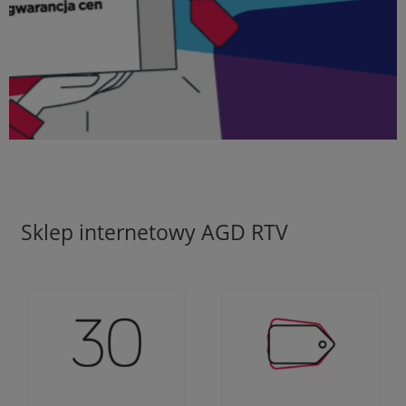
Sklep internetowy AGD RTV
Ciężko pracujemy aby
Jesteśmy firmą z 30-
zapewnić najlepsze
letnim doświadczeniem
oferty