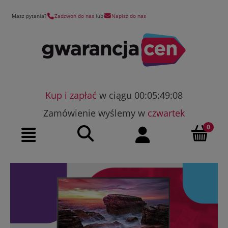
Masz pytania?
Zadzwoń do nas
lub
Napisz do nas
Kup i zapłać
w ciągu 00:05:49:07
Zamówienie wyślemy w
czwartek
Szukaj
Moje konto
Menu